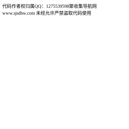
代码作者权归属QQ：1275539598聚收集导航网
www.sjsdhw.com 未经允许严禁盗取代码使用