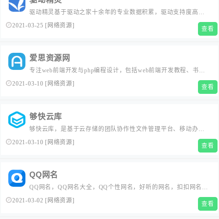
驱动精灵基于驱动之家十余年的专业数据积累，驱动支持度高达
98.3%，已经为数亿用户解决了各种电脑驱动问题、系统故障，是
2021-03-25
[
网络资源
]
查看
目前有效的驱动软件。驱动精灵万能网卡驱动版，支持市面99%的
网卡设备，冷门网卡可用手机联网下载，完整解决系统新装问
题。...
爱思资源网
专注web前端开发与php编程设计，包括web前端开发教程、书
籍、api手册、前端框架、前端面试题、前端问答、前端培训以及
2021-03-10
[
网络资源
]
查看
一些系列前端开发资源分享，是一个专业技术交流、资源共享的
web前端开发工程师平台！...
够快云库
够快云库，是基于云存储的团队协作性文件管理平台、移动办公
系统。团队成员可以同步共享资料，即时沟通交流，便捷移动办
2021-03-10
[
网络资源
]
查看
公，从而实现团队高效运作...
QQ网名
QQ网名，QQ网名大全，QQ个性网名，好听的网名，扣扣网名，
好的网名...
2021-03-02
[
网络资源
]
查看