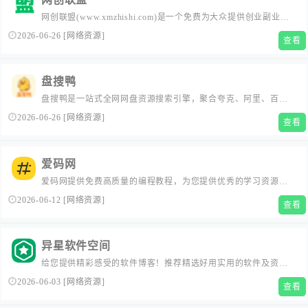
网创联盟(www.xmzhishi.com)是一个免费为大众提供创业副业项
目的推荐资讯平台，在这里可以学到最新前沿的创业赚钱项目技
2026-06-26
[
网络资源
]
查看
巧，让您少走弯路，快速变现。
盘搜鸭
盘搜鸭是一站式全网网盘资源搜索引擎，聚合夸克、阿里、百
度、UC、迅雷、123、115、天翼、移动等多家网盘资源，快速查
2026-06-26
[
网络资源
]
查看
找影视、学习资料、软件工具等海量资源。完全免费，无需注
册，每日更新，支持热播榜与全网实时检索，是您高效获取网盘
资源的最佳助手。
爱码网
爱码网提供免费高质量的编程教程，为您提供优秀的学习资源，
帮助您轻松掌握编程技能。
2026-06-12
[
网络资源
]
查看
异星软件空间
给您提供精彩感受的软件博客！推荐精选好用实用的软件及资
源，且有详细的图文评测介绍。大量绿色、好用软件及资源下
2026-06-03
[
网络资源
]
查看
载。