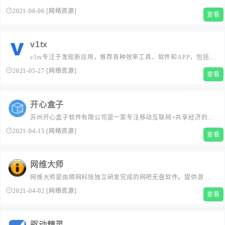
字体的高速免费下载和在线预览服务....
2021-06-06
[
网络资源
]
查看
v1tx
v1tx专注于发现新应用，推荐各种效率工具、软件和APP，包括
Windows、Mac、Android、iOS、网页等多平台应用，让每个人
2021-05-27
[
网络资源
]
查看
找到适合的软件并掌握使用技巧...
开心盒子
苏州开心盒子软件有限公司是一家专注移动互联网+共享经济的创
新科技企业，致力于以共享经济实践响应中国互联网创新战略，
2021-04-15
[
网络资源
]
查看
为社会专业技能人士提供优志的互联网技能共享平台。...
网维大师
网维大师是由顺网科技独立研发完成的网吧无盘软件。提供游戏
更新、无盘部署、存储管理、安全防护等服务。网维大师市场占
2021-04-02
[
网络资源
]
查看
有率达到70%以上，协助网吧提升服务质量与经营效益，提升网吧
硬件效能、降低管理成本，令网吧进入自动化无人值守时代。...
驱动精灵