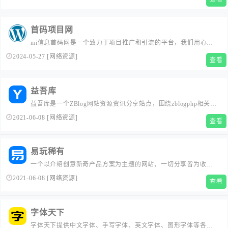
便捷地获取信息,是一个值得收藏的网站。
首码项目网
mi信息首码网是一个致力于项目推广和引流的平台，我们用心精
选最新的首码项目，并提供免费推广和真诚分享网络上创业赚钱
2024-05-27
[
网络资源
]
查看
的首码项目信息资源。此外，mi信息首码网也是一个综合兼职接
单做任务赚钱的网站。
益吾库
益吾库是一个ZBlog网站资源资讯分享站点，围绕zblogphp相关，
精选各种网站百科知识和网页代码教程，提供最流行插件主题模
2021-06-08
[
网络资源
]
查看
板源码下载和专业定制服务。...
易玩稀有
一个以介绍创意新奇产品方案为主题的网站，一切分享皆为收获
更多生活智趣。...
2021-06-08
[
网络资源
]
查看
字体天下
字体天下提供中文字体、手写字体、英文字体、图形字体等各种