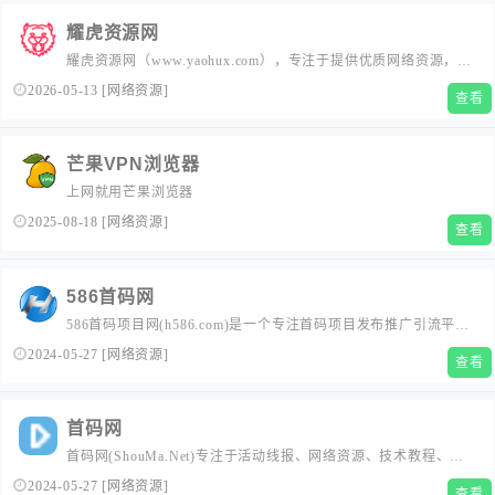
耀虎资源网
耀虎资源网（www.yaohux.com），专注于提供优质网络资源，最
新活动资讯，工具软件等，努力打造全国最优质资源分享平台！
2026-05-13
[
网络资源
]
查看
芒果VPN浏览器
上网就用芒果浏览器
2025-08-18
[
网络资源
]
查看
586首码网
586首码项目网(h586.com)是一个专注首码项目发布推广引流平
台、首码网最新精选项目首发、免费为首码APP推广、分享网络
2024-05-27
[
网络资源
]
查看
上创业赚钱小项目资源信息。586首码网是综合兼职接单做任务赚
钱的首码项目网站。
首码网
首码网(ShouMa.Net)专注于活动线报、网络资源、技术教程、网
站源码、综合资讯、绿色软件、赚钱项目等领域,致力于让网民更
2024-05-27
[
网络资源
]
查看