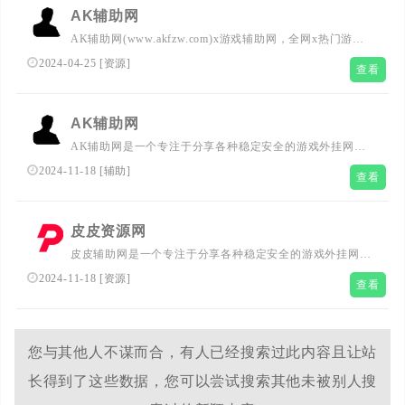
AK辅助网
AK辅助网(www.akfzw.com)x游戏辅助网，全网x热门游戏
我爱辅助网x资源分享,专注各类资源整合,单机游戏,活动线
2024-04-25
[
资源
]
查看
报,网络资讯，x资源,大型网游经典游戏，网络热门技术游戏
辅助外挂交流与分享。
AK辅助网
AK辅助网是一个专注于分享各种稳定安全的游戏外挂网站,
也是全网最大的热门游戏外挂分享网,专注各类游戏外挂、
2024-11-18
[
辅助
]
查看
单机游戏辅助、游戏活动资讯、游戏技巧攻略、以及网络热
门游戏辅助与外挂交流分享等。
皮皮资源网
皮皮辅助网是一个专注于分享各种稳定安全的游戏外挂网
站,也是全网最大的热门游戏外挂分享网,专注各类游戏外
2024-11-18
[
资源
]
查看
挂、单机游戏辅助、游戏活动资讯、游戏技巧攻略、以及网
络热门游戏辅助与外挂交流分享等。
您与其他人不谋而合，有人已经搜索过此内容且让站
长得到了这些数据，您可以尝试搜索其他未被别人搜