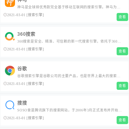
神马是全球排优秀款完全基于移动互联网的搜索引擎。神马为移
动而生，专注于移动搜索用户刚需满足和痛点解决，致力于创造
2021-03-01
[
搜索引擎
]
查看
有用、有趣的全新移动搜索体验。...
360搜索
360搜索是安全、精准、可信赖的新一代搜索引擎，依托于360母
品牌的安全优势，全面拦截各类钓鱼欺诈等恶意网站，提供更放
2021-03-01
[
搜索引擎
]
查看
心的搜索服务。 360搜索 so靠谱。...
谷歌
谷歌搜索引擎是谷歌公司的主要产品，也是世界上最大的搜索引
擎之一，由两名斯坦福大学的理学博士生拉里·佩奇和谢尔盖·布林
2021-03-01
[
搜索引擎
]
查看
在1996年建立。谷歌搜索引擎拥有网站、图像、新闻组和目录服
务四个功能模块，提供常规搜索和高级搜索两种功能。...
搜搜
SOSO曾是腾讯旗下的搜索网站，于2006年3月正式发布并开始运
营，现已并入搜狗搜索。SOSO当时主要为网民提供实用便捷的搜
2021-03-01
[
搜索引擎
]
查看
索服务，同时承担腾讯全部搜索业务，曾是腾讯整体在线生活战
略中重要的组成部分之一。...