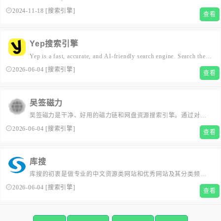
录全网云盘资源，支持七大网盘搜索支持阿里云盘、夸克网盘、
2024-11-18
[
搜索引擎
]
查看
百度网盘、迅雷网盘、蓝奏云、蓝凑云、天翼云盘等，涵盖：科
研资料、影视资源、音乐、图片、电子书、软件、小说等。只需
要输入关键词即可搜索云盘资源,直接提供云盘分享链接,大家可以
Yep搜索引擎
保存至自己的综合云盘或者直接下载。夸克云盘,阿里云盘,百度云
Yep is a fast, accurate, and AI-friendly search engine. Search the
盘,迅雷云盘,天翼云盘,彩和云盘,蓝奏云盘资源，直接提供夸克云
web with Yep for quality results powered by our own independent
盘,阿里云盘,百度云盘,迅雷云盘,天翼云盘,彩和云盘,蓝奏云盘分享
2026-06-04
[
搜索引擎
]
查看
web index.
链接，大家可以保存至自己的夸克云盘,阿里云盘,百度云盘,迅雷云
盘,天翼云盘,彩和云盘,蓝奏云盘或者直接下载。
吴签磁力
吴签磁力是干净、好用的磁力链和网盘资源搜索引擎。通过对磁
力链接进行深度的挖掘和整理，让我们更快捷、更平等的获取资
2026-06-04
[
搜索引擎
]
查看
源信息
库搜
库搜的初衷是做专业的中文资源类网站和优秀网站及其分类频道
的搜索。目标是用中文搜索电影、电视剧、动漫、视频等影视资
2026-06-04
[
搜索引擎
]
查看
源网站，搜索音乐、小说、MP3、Game、游戏等娱乐资源网站，
搜索软件、Soft、工具、图片等下载资源网站更简单。