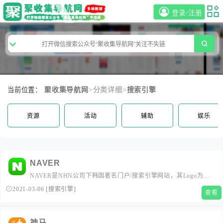
登录/注册
当前位置：
聚收集导航网
>分类详细>
搜索引擎
资源
活动
辅助
娱乐
NAVER
NAVER是NHN公司下韩国著名门户/搜索引擎网站，其Logo为一
顶草帽，于1999年6月正式投入使用。使用独有的搜索引擎，并且
2021-03-06
[
搜索引擎
]
查看
在韩文搜索服务中独占鳌头。除了搜索之外也提供许多其他服
务，例如韩文新闻，电子信箱等。...
神马