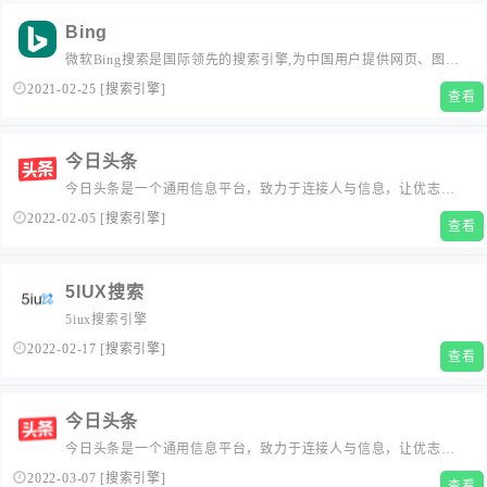
Bing
微软Bing搜索是国际领先的搜索引擎,为中国用户提供网页、图
片、视频、学术、词典、翻译、地图等全球信息搜索服务。 微软
2021-02-25
[
搜索引擎
]
查看
必应（英文名：Bing）是微软公司于2009年5月28日推出，用以取
代Live Search的全新搜索引擎服务。为符合中国用户使用习惯，
Bing中文品牌名为“必应”。...
今日头条
今日头条是一个通用信息平台，致力于连接人与信息，让优志丰
富的信息得到高效精准的分发，促使信息创造价值
2022-02-05
[
搜索引擎
]
查看
5IUX搜索
5iux搜索引擎
2022-02-17
[
搜索引擎
]
查看
今日头条
今日头条是一个通用信息平台，致力于连接人与信息，让优志丰
富的信息得到高效精准的分发，帮助用户看见更大的世界。
2022-03-07
[
搜索引擎
]
查看