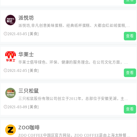
日，海底捞在全球开设935家直营餐厅，其中868家位于中国大陆
的164个城市，67家位于中国香港、中国澳门、中国台湾及海外，
包括新加坡、韩国、日本、美国、加拿大、英国、越...
派悦坊
派悦坊,非凡创意美味蛋糕、经典纸杯蛋糕、大都会红丝绒蛋糕,均
坚持选择纯进口原材料,给生日,派对带来不同惊喜，与朋友们、家
2021-03-05
[
美食
]
查看
人分享独一无二的美味快乐！...
华莱士
华莱士倡导绿色、环保、健康的服务理念。在公司文化方面，华
莱士崇尚“简单与分享”，提倡高效的工作、轻松的生活和简单的行
2021-02-05
[
美食
]
查看
为。...
三只松鼠
三只松鼠股份有限公司创立于2012年，总部位于安徽芜湖，主营
产品覆盖了坚果果干、面包糕点、谷物制品、肉食卤味、方便速
2021-03-09
[
美食
]
查看
食等全品类休闲零食，致力于为主人带去质高、价优、新鲜、丰
富、便利的快乐零食。...
ZOO咖啡
ZOO COFFEE中国区官方网站，ZOO COFFEE是由上海太映餐饮