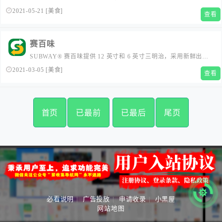
管理有限公司运营管理。...
2021-05-21
[
美食
]
查看
赛百味
SUBWAY® 赛百味提供 12 英寸和 6 英寸三明治，采用新鲜出炉
的面包、各种肉类、奶酪、蔬菜和配料，并当面按顾客要求制
2021-03-05
[
美食
]
查看
作。我们还提供百味卷、熟食和沙拉、薯片、新鲜烤焙的甜饼和
多种饮料，让您百吃不厌。...
首页
已最前
已最后
尾页
必看说明
|
广告投放
|
申请收录
|
小黑屋
网站地图