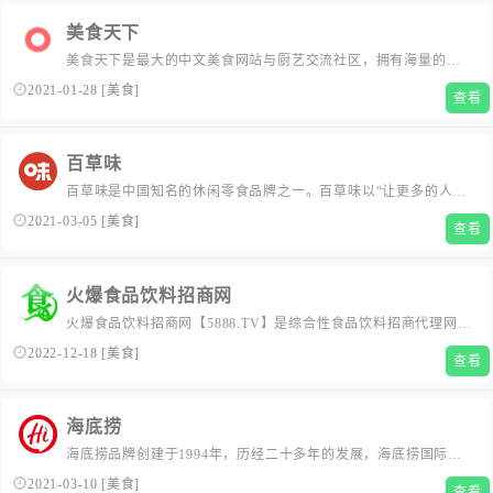
美食天下
美食天下是最大的中文美食网站与厨艺交流社区，拥有海量的优
志原创美食菜谱，聚集超千万美食家。我所有的朋友都是吃货，
2021-01-28
[
美食
]
查看
欢迎您加入！...
百草味
百草味是中国知名的休闲零食品牌之一。百草味以“让更多的人吃
上放心健康的食品”为使命，全球严选食材原料，研发生产和销售
2021-03-05
[
美食
]
查看
坚果、果干、肉类等全品类食品。为打造极致用户体验，百草味
还建立总部生产基地及食品研究院，探索零食更多可能。...
火爆食品饮料招商网
火爆食品饮料招商网【5888.TV】是综合性食品饮料招商代理网
站，汇集休闲食品、方便食品、罐头食品、速冻食品、保健食
2022-12-18
[
美食
]
查看
品、饮料冲调等招商代理信息，是食品行业找厂家、找产品的专
业平台
海底捞
海底捞品牌创建于1994年，历经二十多年的发展，海底捞国际控
股有限公司已经成长为国际知名的餐饮企业。 截止2020年6月30
2021-03-10
[
美食
]
查看