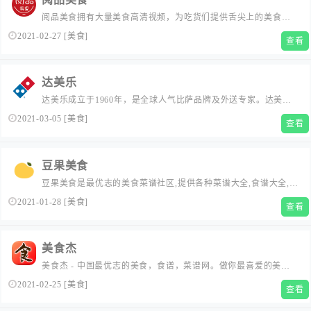
阅品美食拥有大量美食高清视频，为吃货们提供舌尖上的美食，
提供各种菜谱大全，食谱大全，搜罗各地人气美食、特色小吃分
2021-02-27
[
美食
]
查看
享与你，让您在繁忙的生活中也能吃的更好，更舒心。...
达美乐
达美乐成立于1960年，是全球人气比萨品牌及外送专家。达美乐
比萨 Domino’s Pizza官网提供丰富披萨、意面、小食等网上订餐
2021-03-05
[
美食
]
查看
服务，专享优惠。达美乐PIZZA手拍现做，承诺“外送30分钟必
达，超时送免费比萨券”。...
豆果美食
豆果美食是最优志的美食菜谱社区,提供各种菜谱大全,食谱大全,家
常菜做法大全,丰富的菜谱大全可以让您轻松地学会怎么做美食,展
2021-01-28
[
美食
]
查看
现自己的高超厨艺,开启美好生活！...
美食杰
美食杰 - 中国最优志的美食，食谱，菜谱网。做你最喜爱的美食
网，菜谱网。提供最人性化的菜谱大全,食谱家常菜，家常菜谱大
2021-02-25
[
美食
]
查看
全的美食网,让人们在宣泄的都市中体验在家常做菜,享受美食的乐
趣.找家常菜谱,上美食杰菜谱美食网...