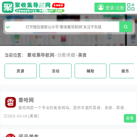
登录/注册
当前位置：
聚收集导航网
>分类详细>
美食
资源
活动
辅助
娱乐
香哈网
香哈网是一个专业的美食网站。提供丰富的菜谱、食谱、菜谱大
全，更有菜谱图文视频讲解；学做菜、秀美食，与兴趣相投的好
2021-03-18
[
美食
]
查看
友在美食圈相遇。互联网最大的美食社区！...
阅品美食