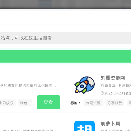
刘霸资源网
享的朋友们提供大量的原创技术教
刘霸资源- 专注
一个绿色、温馨、快乐的家园，让
2022-08-23
[
资
技术，享受线上娱乐的乐趣。加入
查看
小刀娱乐
绿色家园
交流学习
娱乐成长。
标签：
刘霸资源
分享好货
胡萝卜周