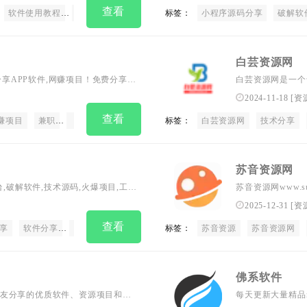
查看
软件使用教程
电脑软件下载
经典手机游戏
标签：
小程序源码分享
实用工具
流、学习的生态圈
游戏资讯
破解软
白芸资源网
免费分享APP软件,网赚项目！免费分享破
白芸资源网是一个
各业的自学教程视频，APP分享吧
有关技术的文章、
2024-11-18
[
资
现最好的资源，一切竟在APP分享
查看
赚项目
兼职
电脑游戏
标签：
白芸资源网
技术分享
苏音资源网
平台,破解软件,技术源码,火爆项目,工具
苏音资源网www.su
图像插件，用技术
2025-12-31
[
资
查看
享
软件分享
技术分享
标签：
苏音资源
苏音资源网
佛系软件
友分享的优质软件、资源项目和网
每天更新大量精品ma