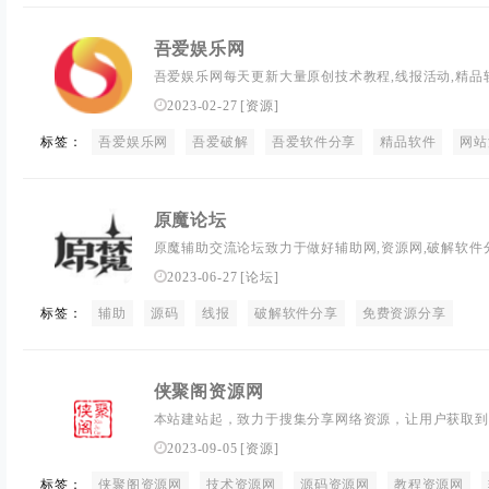
吾爱娱乐网
吾爱娱乐网每天更新大量原创技术教程,线报活动,精品
给QQ爱好者们带来一个绿色温馨快乐的学习家园。
2023-02-27
[
资源
]
标签：
吾爱娱乐网
吾爱破解
吾爱软件分享
精品软件
网站
原魔论坛
原魔辅助交流论坛致力于做好辅助网,资源网,破解软件
2023-06-27
[
论坛
]
标签：
辅助
源码
线报
破解软件分享
免费资源分享
侠聚阁资源网
本站建站起，致力于搜集分享网络资源，让用户获取到
享，我们一直在努力…
2023-09-05
[
资源
]
标签：
侠聚阁资源网
技术资源网
源码资源网
教程资源网