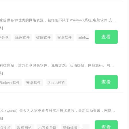
提供各种优质的网络资源，包括但不限于Windows系统,电脑软件,安卓
色软件,站长实测,资源质量安全可靠！
络
]
查看
件分享
绿色软件
破解软件
安卓软件
adobe
电脑软件
系统
科技网站，致力分享绿色软件、免费游戏、活动线报、网站源码、网络
浏览器插件等免费资源，专注于分享网络技术资源，努力为各位网友呈
具
]
查看
Windows软件
安卓软件
iPhone软件
.0ixy.com）每天为大家更新各种实用技术教程，最新活动资讯，网络趣
,多方面性质资源分享,免费源码交流学习基地,绿色、安全，搞笑的软件基
源
]
访问一下我们的网站、让生活更加精彩
查看
QQ技术
教程网站
小刀娱乐网
活动线报
软件分享
破解软件