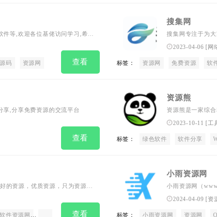
搜集网
软件等,欢迎各位基佬访问学习,希望
搜集网专注于为大家
软件,破解软件,绿
2023-04-06
[
网
查看
源码
资源网
标签：
资源网
免费资源
软
资源熊
分享,分享免费资源的交流平台
资源熊是一家综合
课程、油猴脚本、
2023-10-11
[
工
现最好的资源！
查看
标签：
绿色软件
软件分享
小雨资源网
好的资源，优质资源，只为资源共
小雨资源网（www
事，QQ活动动态
2024-04-09
[
资
地.记得每天都要
查看
软件资源网
免费资源网
破解软件资源网
标签：
软件分享网
小雨资源网
资源网