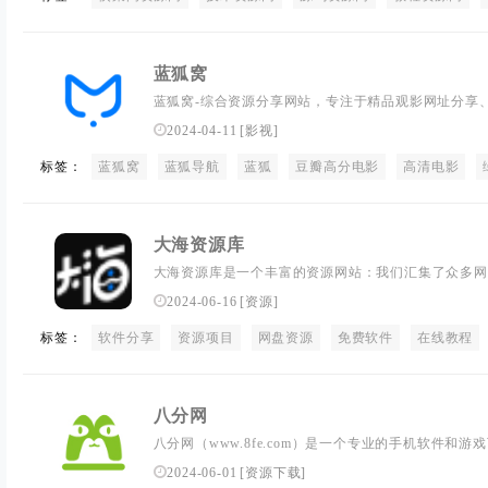
蓝狐窝
蓝狐窝-综合资源分享网站，专注于精品观影网址分享
镜像分享。蓝狐窝值得可靠分享杂货铺。
2024-04-11
[
影视
]
标签：
蓝狐窝
蓝狐导航
蓝狐
豆瓣高分电影
高清电影
大海资源库
大海资源库是一个丰富的资源网站：我们汇集了众多网
盘资源，涵盖了操作系统、设计软件、办公软件、多媒
2024-06-16
[
资源
]
您在这里一站式解决各种问题。完全免费：为了让广大
标签：
软件分享
们的全站资源均为免费分享，您无需花费任何费用即可
资源项目
网盘资源
免费软件
在线教程
八分网
八分网（www.8fe.com）是一个专业的手机软件和
典游戏和实用软件下载。我们致力于分享通俗易懂的软
2024-06-01
[
资源下载
]
详细的游戏攻略秘籍，帮助用户更好地享受数字生活的