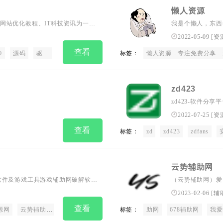
懒人资源
网站优化教程、IT科技资讯为一体
我是个懒人，东西
需要的 给你我分享的
平台。 大表哥资源1
2022-05-09
[
资
更新QQ资讯 - 免
查看
0
源码
驱动
操作系统
办公软件
标签：
资源下载
懒人资源 - 专注免费分享 - 大表哥资源115资源小刀娱乐小K资源娱
zd423
zd423-软件分
的知名软件分享站
2022-07-25
[
资
查看
标签：
zd
zd423
zdfans
云势辅助网
软件及游戏工具游戏辅助网破解软件
（云势辅助网）爱
分享,最全面的免
2023-02-06
[
辅
查看
源网
云势辅助网
真牛论坛
小黑资源网
标签：
我爱辅助网
助网
678辅助网
辅助吧
我爱
娱