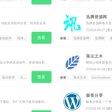
迅腾资源网
、绿色实用软件分享、纯净安全系统
迅腾资源网每天更
爱x者们带来一个
2024-04-27
[
资
查看
绿色软件
纯净系统镜像
标签：
迅腾资源网
迅腾网
落尘之木
友分享的优质软件、资源项目和网
网站介绍未获取到
体制作、编程语言等多个领域，让
2024-05-30
[
资
用户能够更好地利用网络资源，我
查看
轻松获取所需资源。
设计软件
火车头资源库
火车头三号
标签：
Train03
落尘之木
train03
luochenzhimu
大海资源
极客分享
游戏下载站，为广大用户提供海量的经
极客分享是一个专
件使用教程、最新的游戏资讯以及
HTML5建站资源
2024-06-16
[
建
乐趣。
教程等各种建站素