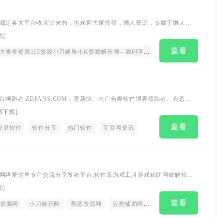
都是各大平台收录过来的，也欢迎大家投稿，懒人资源，专属于懒人的
15资源小刀娱乐小K资源娱乐网 - 源码基地 - 网赚项目 - 绿色基地 - 刚
源
]
费活动 - 羊毛 - 软件分享 - 教程分享- QQ技术教程
查看
乐网 - 源码基地 - 网赚项目 - 绿色基地 - 刚更新QQ资讯 - 免费活动 - 羊毛 - 软件分享 - 教程分享- QQ技术教程懒人
享平台领跑者 ZDFANS.COM，更新快、去广告类软件博客领跑者、有态度
！
源下载
]
查看
安卓软件
软件分享
热门软件
互联网资讯
网络爱这里专注交流分享发布平台,软件及游戏工具游戏辅助网破解软件
费辅助外挂资源平台!
助
]
查看
资源网
乐网
免费辅助
小刀娱乐网
小黑资源网
善恶资源网
云势辅助网
真牛论坛
小黑资源