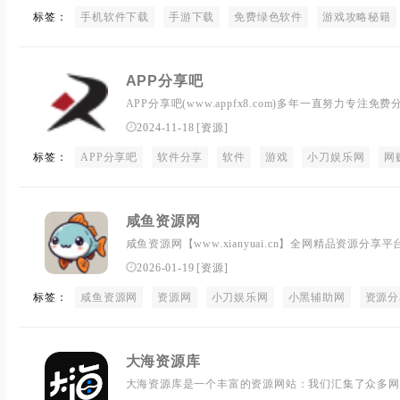
标签：
手机软件下载
手游下载
免费绿色软件
游戏攻略秘籍
APP分享吧
APP分享吧(www.appfx8.com)多年一直努力专注
解游戏辅助外挂优质资源。自学教程网不定时分享各行
2024-11-18
[
资源
]
多年来每天坚持分享网络技术资源，努力为各位网友呈
标签：
APP分享吧
吧。
软件分享
软件
游戏
小刀娱乐网
网
咸鱼资源网
咸鱼资源网【www.xianyuai.cn】全网精品资源分享
辅助,这里无所不有。
2026-01-19
[
资源
]
标签：
咸鱼资源网
资源网
小刀娱乐网
小黑辅助网
资源分
大海资源库
大海资源库是一个丰富的资源网站：我们汇集了众多网