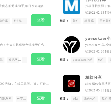
刚更新最优志的游戏助手,每日发布超多实
找软件找资源了解
券活动，专注活动
2022-02-13
[
其
息、游戏资讯等，
查看
动分享
酷8免费资源
酷8娱乐
标签：
软件
软件库
吾名软
yuesekaer
台！为大家提供绿色纯净无广告、
yuesekaer
2022-02-20
[
资
查看
站
资讯网
活动资讯
软件下载
标签：
网站源码
yuesekaer小站
小程序源码
软件
精软分享
,QQ活动，在线工具等。努力打造出
zdei-精软分享
享，守住互联网最
2022-05-25
[
资
查看
刀娱乐网
分享网
标签：
zdei
绿色软件
软件