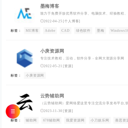
墨梅博客
致力于免费开放优秀软件分享、电脑技术、经验教程、
的的站点、安全、绿色、放心、MOMEIS.NET找你所
2022-04-25
[
个人博客
]
标签：
ME博客
Adobe
CAD
绿色软件
墨梅
Windows1
小庚资源网
专注技术教程，活动，软件分享 - 全网大资源分享网
2022-05-21
[
资源
]
标签：
小庚资源网
云势辅助网
（云势辅助网）爱网络爱这里专注交流分享发布平台,
分享,最全面的免费辅助外挂资源平台!
☰
2023-11-30
[
资源
]
标签：
辅助网
678辅助网
我爱资源网
小刀娱乐网
善恶资