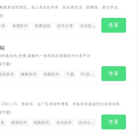
刚更新游戏资讯，就上吾名软件库，吾名爱生活，爱网络，爱分享优惠
，线报，赚客吧，教程分享，免费游戏，还有电脑技巧以及其他日常信
他
]
总之就是网络那些事。
查看
件库
免费软件
免费游戏
软件分享
活动线报
线报
线报网
小站
小站,全新的集绿色,便携,破解为一体的优志电脑软件分享平台
源下载
]
查看
绿色软件
破解软件
电脑软件
下载
PC软件下载
博客 ZDEI.CN，更新快、去广告类软件博客、所有软件都是经过亲测后再分
后的一片净土。保证软件的质量与可用性！
源下载
]
查看
博客
便携软件
电脑软件
安卓软件
软件分享
热门软件
互联网