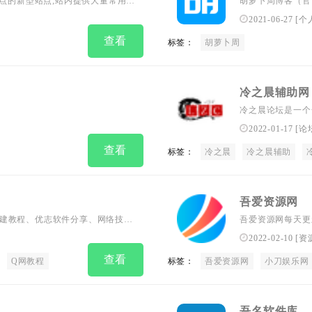
焦点的新型站点;站内提供大量常用实
胡萝卜周博客（官网：
真正领跑者，建立
2021-06-27
[
个
时间接触各类软件
查看
标签：
胡萝卜周
的资源。...
冷之晨辅助网
冷之晨论坛是一个全
提供刚更新最热的
2022-01-17
[
论
查看
标签：
冷之晨
冷之晨辅助
吾爱资源网
站搭建教程、优志软件分享、网络技术
吾爱资源网每天更
问学习,给QQ爱
2022-02-10
[
资
查看
Q网教程
标签：
吾爱资源网
小刀娱乐网
吾名软件库