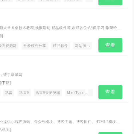
新大量原创技术教程,线报活动,精品软件等,欢迎各位x访问学习,希望给x
绿色温馨快乐的学习家园。
源
]
查看
若依资源网
吾爱软件分享
精品软件
网站源码
资源网
，请手动填写
源下载
]
查看
库
迅雷
大海
迅雷9
迅雷9去浏览器
MathType
EndNote
软件分享平台
业提供小程序源码、公众号模块、博客主题、博客插件、HTML5模板、
、高端模板、手机网站、响应式网站、jquery特效、WordPress教程、微信
站相关
]
材分享资源社区，致力于打造成为小程序、公众号、博客、分享、交