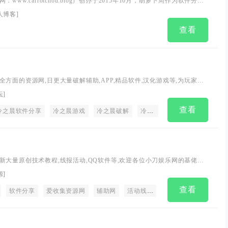
www.carrotchou.blog）创办于2015年10月，胡萝卜周作为软件分享
博客的初衷是自己的兴趣爱好，分享一些绿色无广告的软件给大家。长
人博客
]
，让胡萝卜周变成了别人眼中的大神，也将继续为更多的网友提供更好
查看
方面的资源网,日更大量破解辅助,APP,精品软件,汉化游戏等,为玩家们
各种资源教程!
坛
]
查看
冷之晨软件分享
冷之晨游戏
冷之晨破解
冷之晨分享资源
冷之晨网
新大量原创技术教程,线报活动,QQ软件等,欢迎各位小刀娱乐网的基佬访
好者们带来一个绿色温馨快乐的娱乐家园
源
]
查看
软件分享
爱收集资源网
辅助网
活动线报
QQ技术导航
资源