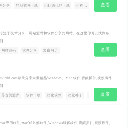
查看
。
件分享
软件分享。
精品软件下载
PHP源代码下载
小程序源码下载
小程序便捷
专注于技术分享、网站源码和软件分享的网站。在这里你可以找到各种
优质的网站源码和实用的软件资源。
源
]
查看
网站源码
软件分享
文案句子
yin66.com每天分享大量精品Windows、Mac 软件,音频插件,视频插件,
拯救你的不开心
源
]
查看
苏音资源库
软件下载
汉化软件
汉化补丁
注册机
激活码
软
c应用软件,macOS破解软件,Windows破解软件,音频插件,视频插件,图