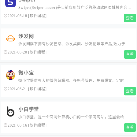
Swiper(Swiper master)是目前应用较广泛的移动端网页触摸内容滑
动js插件。 Swiper中文网提供Swiper在线演示、Swiper中文教
2021-06-18
[
软件编程
]
查看
程、Swiper中文APi、Swiper下载。...
沙发网
沙发网旗下拥有沙发管家、沙发桌面、沙发论坛等产品,致力于为
智能电视/盒子用户提供优志的TV应用,活跃的交流社区以及权威
2021-06-20
[
软件编程
]
查看
的智能电视产品评测。让您客厅的智能电视或者电视盒子能够更
加精彩！...
微小宝
微小宝提供强大的微信编辑器、多账号管理、免费爆文、定时群
发、海量素材资源等，让您的公众号运营变得轻松高效，PC客户
2021-06-21
[
软件编程
]
查看
端、在线版和IOS版公众号助手，功能永久免费，有数十万公众号
深度使用。...
小白学堂
小白学堂，是一个面向计算机小白的一个学习网站，这里会给大
家分享各种互联网上有趣的教程、资源和咨询。...
2021-06-16
[
软件编程
]
查看