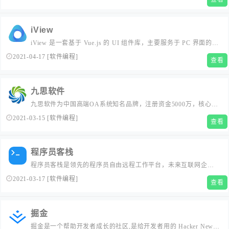
iView
iView 是一套基于 Vue.js 的 UI 组件库，主要服务于 PC 界面的中
后台产品。...
2021-04-17
[
软件编程
]
查看
九思软件
九思软件为中国高端OA系统知名品牌，注册资金5000万，核心团
队从业近二十年，已为几百万终端用户提供专业OA系统，OA办
2021-03-15
[
软件编程
]
查看
公系统，OA办公自动化系统的咨询建设服务，提供OA办公系统
解决方案和OA办公自动化系统开发建设，荣获OA行业“中国管理
软件领军企业”、“中国高端协同OA办公系统排优秀品牌”等多项荣
程序员客栈
誉...
程序员客栈是领先的程序员自由远程工作平台，未来互联网企业
用人方式。提供优秀程序员为您进行网站建设制作、测试运维服
2021-03-17
[
软件编程
]
查看
务、人工智能AI、大数据区块链、软件开发等优志服务。...
掘金
掘金是一个帮助开发者成长的社区,是给开发者用的 Hacker News,