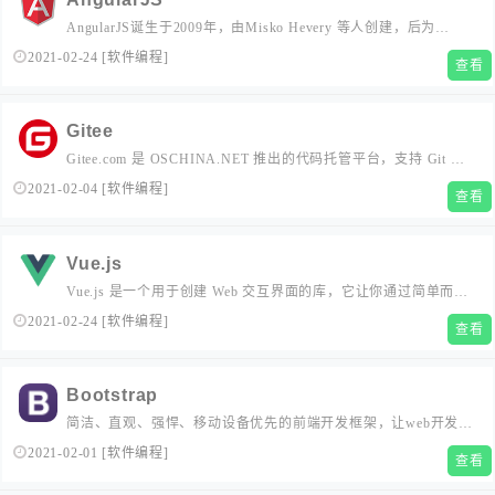
AngularJS诞生于2009年，由Misko Hevery 等人创建，后为
Google所收购。是一款优秀的前端JS框架，已经被用于Google的
2021-02-24
[
软件编程
]
查看
多款产品当中。AngularJS有着诸多特性，最为核心的是：
MVVM、模块化、自动化双向数据绑定、语义化标签、依赖注入
等等。...
Gitee
Gitee.com 是 OSCHINA.NET 推出的代码托管平台，支持 Git 和
SVN，提供免费的私有仓库托管。目前已有超过 600 万的开发者
2021-02-04
[
软件编程
]
查看
选择 Gitee。...
Vue.js
Vue.js 是一个用于创建 Web 交互界面的库，它让你通过简单而灵
活的 API 创建由数据驱动的 UI 组件。...
2021-02-24
[
软件编程
]
查看
Bootstrap
简洁、直观、强悍、移动设备优先的前端开发框架，让web开发更
迅速、简单。...
2021-02-01
[
软件编程
]
查看