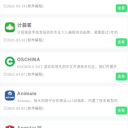
给设计师用的 Designer News,和给产品经理用的 Medium。掘金
2021-03-19
[
软件编程
]
查看
的技术文章由稀土上聚集的技术大牛和极客共同编辑为你筛选出
最优志的干货,其中包括：Android、iOS、前端、后端等方面的内
容。用户每天都可以在这里找...
计蒜客
计蒜客是学而思投资的专业少儿编程培训品牌，凝聚超过5年的编
程教育经验，致力于7至16岁儿童的少儿编程学习及编程特长培
2021-03-10
[
软件编程
]
查看
养，提供包括Scratch、Python、C++、信息学奥赛、人工智能等
课程在内的少儿编程完整课程体系。...
OSCHINA
OSCHINA.NET 是目前领先的中文开源技术社区。我们传播开源
的理念，推广开源项目，为 IT 开发者提供了一个发现、使用、并
2021-03-07
[
软件编程
]
查看
交流开源技术的平台...
Animate
Animate，强大的跨平台的预设css3动画库，内置了很多典型的
css3动画，兼容性好使用方便。...
2021-03-05
[
软件编程
]
查看
AngularJS