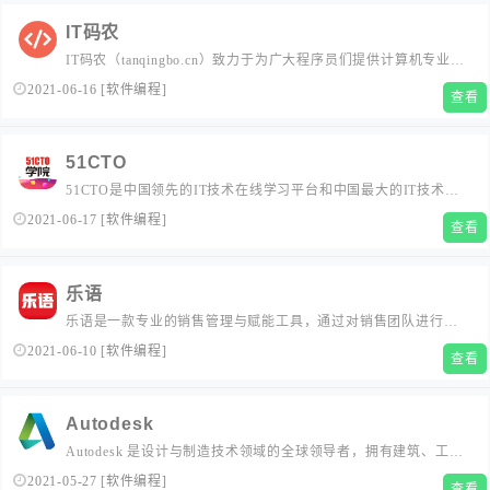
IT码农
IT码农（tanqingbo.cn）致力于为广大程序员们提供计算机专业相
关的经验教程、学习资料和书籍，包括Java、C/C++、Python、
2021-06-16
[
软件编程
]
查看
Linux、机器学习等学习干货、IT程序员常用软降工具分享、计算
机专业经典电子书PDF，帮助IT码农程序员更快入门和提高。...
51CTO
51CTO是中国领先的IT技术在线学习平台和中国最大的IT技术社
区之一，以服务IT技术人员职业成长为己任，对中国数千万IT技
2021-06-17
[
软件编程
]
查看
术人员拥有强大的影响力和服务能力。通过技术社区、技术博客
和新媒体矩阵等综合产品服务体系，凝聚了2000万+IT技术人员、
50万+位技术博主和近千家IT公司的CTO；通过丰富且高...
乐语
乐语是一款专业的销售管理与赋能工具，通过对销售团队进行赋
能，对营销过程进行管控，来帮助企业提升业绩！...
2021-06-10
[
软件编程
]
查看
Autodesk
Autodesk 是设计与制造技术领域的全球领导者，拥有建筑、工
程、施工、设计、制造和娱乐等方面的专业知识。...
2021-05-27
[
软件编程
]
查看