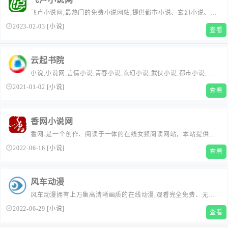
飞卢小说网,最热门的免费小说网站,提供都市小说、玄幻小说、穿
越小说、言情小说、同人小说等免费小说在线阅读与下载。大神
2023-02-03
[
小说
]
查看
小说齐聚飞卢,每日万字更新。
云起书院
小说,小说网,言情小说,青春小说,玄幻小说,武侠小说,都市小说,历
史小说,网络小说,原创网络文学
2021-01-02
[
小说
]
查看
香网小说网
香网-是一个创作、阅读于一体的在线女频阅读网站，本站提供言
情小说、穿越小说、都市小说、校园小说、同人小说、幻想小
2022-06-16
[
小说
]
查看
说、仙侠小说、纯爱小说、悬疑推理小说等多类原创女生小说
风车动漫
风车动漫拥有上万集高清晰画质的在线动漫,观看完全免费、无须
注册、高速播放、更新及时的专业在线风车动漫站,我们致力为所
2022-06-29
[
小说
]
查看
有动漫迷们提供最好看的动漫。