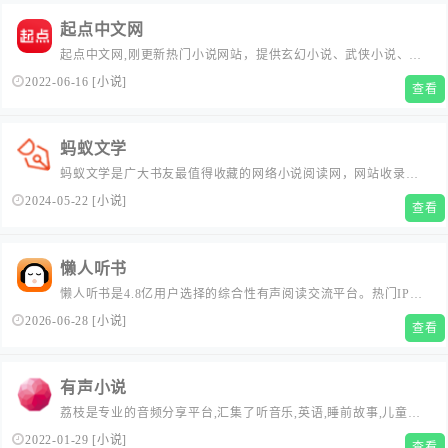
起点中文网
起点中文网,刚更新热门小说网站，提供玄幻小说、武侠小说、原
创小说、网游小说、都市小说、言情小说、青春小说、科幻小说
2022-06-16
[
小说
]
查看
等首发小说,刚更新章节在线阅读。更多精彩尽在起点中文网小说
网。
蚂蚁文学
蚂蚁文学是广大书友最值得收藏的网络小说阅读网，网站收录了
当前最火热的网络小说，免费提供高质量的小说最新章节，是广
2024-05-22
[
小说
]
查看
大网络小说爱好者必备的小说阅读网。
懒人听书
懒人听书是4.8亿用户选择的综合性有声阅读交流平台。热门IP入
驻，知名主播云集，原创小说、经典文学、海量精品栏目共筑有
2026-06-28
[
小说
]
查看
声阅读生态圈，解放双眼，畅听世界
有声小说
荔枝是专业的音频分享平台,汇集了听音乐,英语,睡前故事,儿童故
事,有声小说,相声段子,历史人文,有声书等数亿条音频,超过2亿用
2022-01-29
[
小说
]
查看