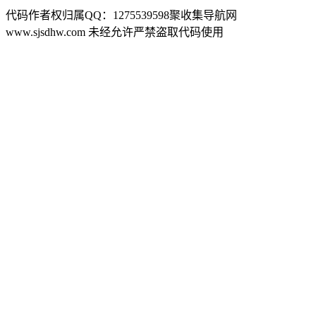
代码作者权归属QQ：1275539598聚收集导航网
www.sjsdhw.com 未经允许严禁盗取代码使用