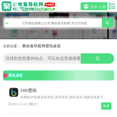
登录/注册
当前位置：
聚收集导航网
壁纸桌面
壁纸桌面
360壁纸
免费提供电脑桌面壁纸,高清壁纸,壁纸桌面,电脑桌面图片，
包括风景,动态,非主流,女孩,可爱,3d,唯美,卡通,动漫,宽屏等
2021-01-01
[
图片
]
查看
精美桌面壁纸，由壁纸图片大全网站提供给大家下载使用。