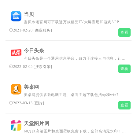
大数据分析、云主机租用、云主机试用等。...
当贝
当贝市场官网可下载近万款精品TV大屏应用和游戏APP，
为智能电视、投影仪和盒子量身打造。当贝影视、当贝音
2021-02-28
[
商业服务
]
查看
乐、当贝教育、当贝投影、当贝盒子、当贝桌面、当贝OS
等产品同样备受好评！...
今日头条
今日头条是一个通用信息平台，致力于连接人与信息，让优
志丰富的信息得到高效精准的分发，促使信息创造价值
2022-02-05
[
搜索引擎
]
查看
美桌网
美桌网提供多款电脑主题、桌面主题下载包括xp和win7电
脑主题，还有电脑桌面壁纸都是高清桌面壁纸，是美化您的
2022-03-13
[
图片
]
查看
电脑下载电脑桌面主题和电脑桌面壁纸的最佳网站。
天堂图片网
60万张高清图片和桌面壁纸免费下载，全部高清无水印！内