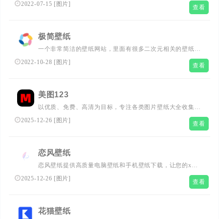
容涵盖风景图片、动物图片、唯美图片、鲜花图片、家居图
2022-07-15
[
图片
]
查看
片、设计素材、电脑壁纸、动漫壁纸、电影壁纸、明星壁
纸、女孩壁纸、唯美壁纸...
极简壁纸
一个非常简洁的壁纸网站，里面有很多二次元相关的壁纸，
尺寸、场景都可以自己选，下载同样不需要注册登录，直接
2022-10-28
[
图片
]
查看
下载就行，喜欢二次元壁纸可以看看这个网站。
美图123
以优质、免费、高清为目标，专注​​各类图片壁纸大全收集整
理，与大家分享推荐方便收藏​。​涵盖手机锁屏电脑桌面壁纸​
2025-12-26
[
图片
]
查看
、QQ微信头像与聊天背景图片​、Mac壁纸，2K壁纸，4K壁
纸，8K壁纸
恋风壁纸
恋风壁纸提供高质量电脑壁纸和手机壁纸下载，让您的x与
众不同。免费壁纸，高清壁纸，美丽图片。
2025-12-26
[
图片
]
查看
花猫壁纸