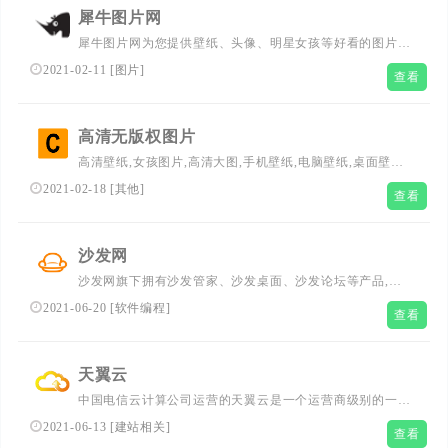
犀牛图片网
犀牛图片网为您提供壁纸、头像、明星女孩等好看的图片和
视频。包括各种好看的手机和桌面壁纸图，个性头像图片，
2021-02-11
[
图片
]
查看
唯美明星女孩图片和视频等。超好看！
高清无版权图片
高清壁纸,女孩图片,高清大图,手机壁纸,电脑壁纸,桌面壁纸,
封面图片,欧美图片,小清新图片,好看的图片,风景图片,免费,
2021-02-18
[
其他
]
查看
免费图片,高清,高清图片,商用,图片,素材,设计,下载,CC0,无
版权,公共版权,分享,共享,自媒体,运营,互联网,摄影,海报,网
页设计,colorhub
沙发网
沙发网旗下拥有沙发管家、沙发桌面、沙发论坛等产品,致
力于为智能电视/盒子用户提供优志的TV应用,活跃的交流社
2021-06-20
[
软件编程
]
查看
区以及权威的智能电视产品评测。让您客厅的智能电视或者
电视盒子能够更加精彩！...
天翼云
中国电信云计算公司运营的天翼云是一个运营商级别的一站
式信息服务门户，云计算产品主要包含云主机、云服务器、
2021-06-13
[
建站相关
]
查看
云存储、对象存储、CDN、内容分发、大数据、云桌面、