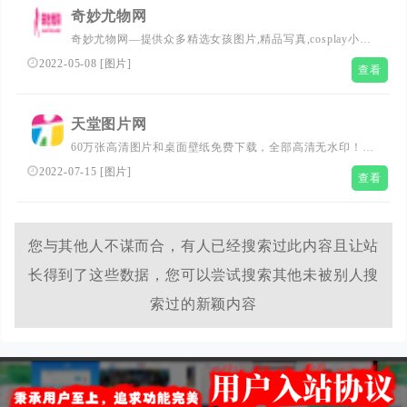
奇妙尤物网
奇妙尤物网—提供众多精选女孩图片,精品写真,cosplay小姐
姐，二次元萌妹子，acg动漫，各种原图高清的女孩图集应
2022-05-08
[
图片
]
查看
有尽有，也可以给网站留言帮忙找资源。所以套图都可以打
包下载的噢
天堂图片网
60万张高清图片和桌面壁纸免费下载，全部高清无水印！内
容涵盖风景图片、动物图片、唯美图片、鲜花图片、家居图
2022-07-15
[
图片
]
查看
片、设计素材、电脑壁纸、动漫壁纸、电影壁纸、明星壁
纸、女孩壁纸、唯美壁纸...
您与其他人不谋而合，有人已经搜索过此内容且让站
长得到了这些数据，您可以尝试搜索其他未被别人搜
索过的新颖内容