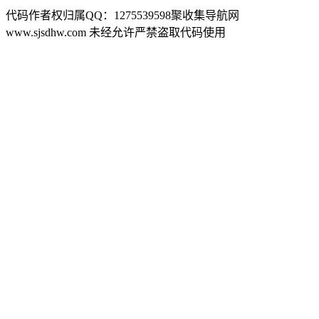
代码作者权归属QQ：1275539598聚收集导航网
www.sjsdhw.com 未经允许严禁盗取代码使用