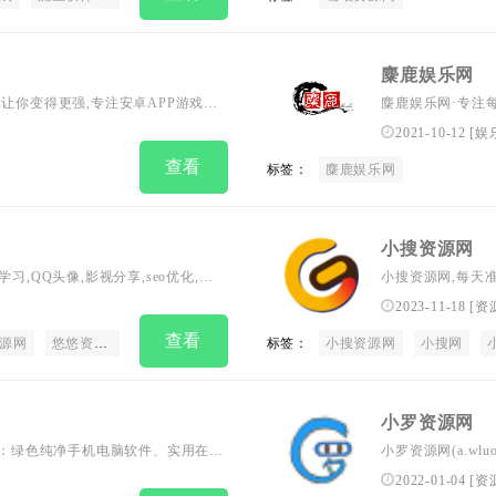
麋鹿娱乐网
让你变得更强,专注安卓APP游戏辅
麋鹿娱乐网·专注
游经典游戏，网络热门技术游戏辅助
资源·项目资源·
2021-10-12
[
娱
络那些点点滴滴!
查看
标签：
麋鹿娱乐网
小搜资源网
,QQ头像,影视分享,seo优化,南
小搜资源网,每天
程,网站源码,技术
2023-11-18
[
资
资源,技术,教程,
查看
源网
悠悠资源网
绿色资源网
小黑资源网
标签：
小搜资源网
小搜网
小罗资源网
注于：绿色纯净手机电脑软件、实用在线
小罗资源网(a.wl
站源码,编程资源,
2022-01-04
[
资