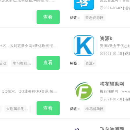
卓游戏辅助,活动线报,网络新闻，资
善恶资源网 - 
流与分享。
种日常所需要的软
2021-03-02
[
活
辅助、系统工具、
查看
标签：
善恶资源网
资源k
报分享社区，实时更新全网x新优质线报。
资源k致力于优志
报攻略，这里都能满足您的需求。通
2021-01-18
[
资
们助您第一时间掌握x新优惠资讯，
查看
线报之旅！
活动
学习教程
创业项目
精品软件
标签：
软件源码
资源k
实时更新线报
梅花辅助网
活动、QQ技术、QQ业务和QQ资讯,教你
梅花辅助网（www
权威的QQ网站!
游戏活动线报,编
2021-01-10
[
辅
查看
大刚薅羊毛
大刚网赚
标签：
梅花辅助网
飞鸟资源网