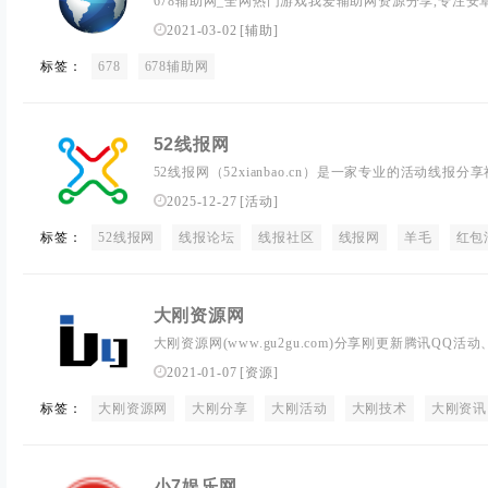
678辅助网_全网热门游戏我爱辅助网资源分享,专注安
源,大型网游经典游戏，网络热门技术游戏辅助外挂交
2021-03-02
[
辅助
]
标签：
678
678辅助网
52线报网
52线报网（52xianbao.cn）是一家专业的活动线
无论您在寻找免费线报、x新优惠线报，还是详细的线
2025-12-27
[
活动
]
过x的活动线报、红包任务、精品软件和学习教程，我
标签：
52线报网
体验专业、贴心的线报服务。立即加入，开启您的专属
线报论坛
线报社区
线报网
羊毛
红包
大刚资源网
大刚资源网(www.gu2gu.com)分享刚更新腾讯QQ
薅羊毛、网赚,提供刚更新全面的优志活动线报,打造最
2021-01-07
[
资源
]
标签：
大刚资源网
大刚分享
大刚活动
大刚技术
大刚资讯
小7娱乐网