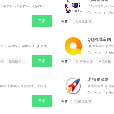
以及各种好玩的软件等、记得每天都
飞鸟资源网(www.
件、游戏辅助等,
2021-03-11
[
资
查看
标签：
飞鸟资源网
QQ网域帝国
教程资源,活动线报,实用软件,QQ技术,视
QQ网域帝国致力
分享平台,好资源不私藏,大家一起分
享平台。
2021-03-02
[
活
查看
网
星辰技术网
星辰分享网
标签：
QQ网域帝国
网域帝国
老猫资源网
源码与网络技术教程,免费提供正版软件、
老猫资源网,综合
资源分享排优秀平台！
精品软件,游戏资
2021-03-24
[
资
载到更多绿色安全
查看
标签：
老猫资源网