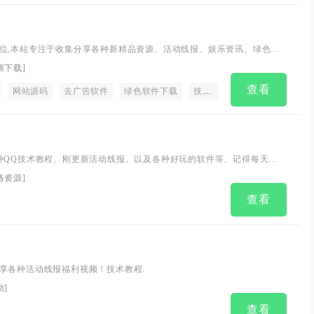
位,本站专注于收集分享各种新精品资源、活动线报、娱乐资讯、绿色软
有来自全网的网站模板、网站源码分享以及各种去广告软件下载.
源下载
]
查看
网站源码
去广告软件
绿色软件下载
技术教程
资源分享网
新
种QQ技术教程、刚更新活动线报、以及各种好玩的软件等、记得每天都
网站，让生活更加精彩！...
络资源
]
查看
享各种活动线报福利视频！技术教程.
助
]
查看