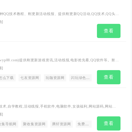
种QQ技术教程、刚更新活动线报、提供刚更新QQ活动,QQ技术,QQ头
的软件等、打造最全面的QQ活动分享平台！
动
]
查看
wyp88.com)提供刚更新游戏资讯,活动线报,电影抢先看,QQ软件等。努力
好者提供优志服务的平台，让我们的生活更加精彩！
源
]
查看
怎么下载
七友资源网
玩咖资源网
闪玩绿色资源网
宅着玩资源网下
技术,自学教程,活动线报,手机软件,电脑软件,女孩福利,网站源码,网站推
常识,等免费资源搜集分享!
源
]
查看
收集导航网
聚收集资源网
腾轩资源网
免费资源
导航工具
收录导