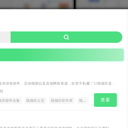
费提供绿色软件、活动线报以及其他网络资源，好货不私藏！52线报坊是你
动
]
查看
报坊软件合集
爱破解
发卡网。
线报坊土豆
线报坊软件库
线报坊破解软件