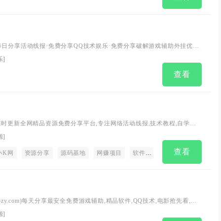
每日分享活动线报·免费分享QQ技术娱乐·免费分享破解游戏辅助外挂优志
软件福利·技术教程·免费源码,努力为各位网友呈现最好的资源·总之就是网
乐
]
查看
准时更新全网精品资源免费分享平台,专注网络活动线报,技术教程,自学教
导航,绿色资源,包括绿色软件资源,办公资源,游戏图文攻略资源等,了全网
源
]
分享平台
查看
小K网
资源分享
源码基地
网赚项目
软件基地
手机软件下载
uozy.com)每天分享最安全免费游戏辅助,精品软件,QQ技术,电影抢先看,网
活动线报,自学教程,脚本程序等资源平台
源
]