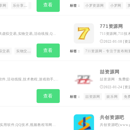
查看
享网
乐分享
乐分享网
活动线报
标签：
网站源码
小罗资源网
手机软件
小罗网
电脑软
771资源网
虚拟交易,实物交易,活动线报,QQ
711资源网,711
网
2022-01-10
[
资
查看
拟交易
实物交易
活动线报
标签：
711资源网 - 专注于发布刚更新
喆资源网
件,活动线报,技术教程,游戏助手,技
喆资源网 · 免
教程分享 - 总之
2022-01-24
[
资
查看
标签：
喆资源网
娱乐网
免
共创资源吧
实用软件,QQ技术,视频教程等网络
共创资源吧(www