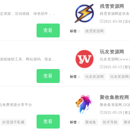
残雪资源网
志资源、活动线报、绿色软件，专
残雪资源网提供各
加精彩
像、以及各种好玩
2021-03-30
[
活
查看
标签：
残雪资源网
玩友资源网
、游戏辅助工具、网站源码、现金红
玩友资源网(www.
网,辅助网,辅助论坛，我爱网，的详
打造为全国网络爱
2021-05-15
[
资
查看
标签：
玩友资源网
玩友资源网
聚收集教程网
精品免费资源分享平台
聚收集资源网,QQ
荐,美食菜谱,生活
2021-05-19
[
资
查看
好货源不私藏
标签：
聚收集
技术导航
聚