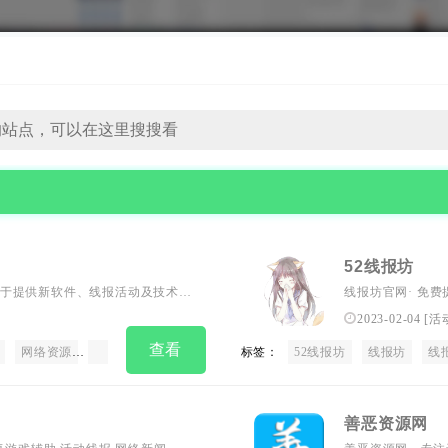
52线报坊
于提供新软件、线报活动及技术教
线报坊官网· 免
参与有趣的线报活动，享受一站式
最终的归宿！
2023-02-04
[
活
娱乐资源，小刀娱乐网都将是您的
查看
网络资源
全网汇聚
小刀辅助
标签：
我爱辅助
52线报坊
颜夕卡盟
线报坊
辅助
线
吾
善恶资源网