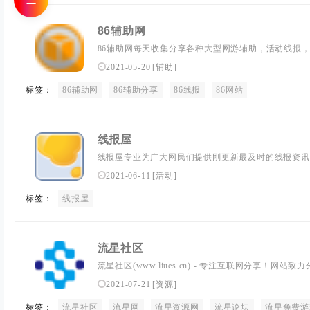
☰
86辅助网
86辅助网每天收集分享各种大型网游辅助，活动线报
游戏辅助，破解软件，网赚经验等的一个资源分享聚集
2021-05-20
[
辅助
]
标签：
86辅助网
86辅助分享
86线报
86网站
线报屋
线报屋专业为广大网民们提供刚更新最及时的线报资讯
薅羊毛又将活动线报等信息。
2021-06-11
[
活动
]
标签：
线报屋
流星社区
流星社区(www.liues.cn) - 专注互联网分享！
报、网站源码、网络课程、影视等资源共享，坚持分享
2021-07-21
[
资源
]
现最好的资源网站。
标签：
流星社区
流星网
流星资源网
流星论坛
流星免费游