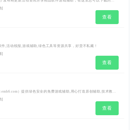
专注于发布刚更新活动资讯分享精品软件游戏辅助；在这里您可以下载到各
件，比如小刀娱乐网、活动线报(QQ活动.游戏游戏.现金活动等)、游戏
动
]
手机软件；本站还收集发布易语言相关资源(源码.模块.教程等)
查看
软件,活动线报,游戏辅助,绿色工具等资源共享，好货不私藏！
源
]
查看
线报攻略
.emh6.com）提供绿色安全的免费游戏辅助,用心打造原创辅助,技术教程,
程安全与游戏辅助,678辅助网交流等互联网软件资源共享平台。
助
]
查看