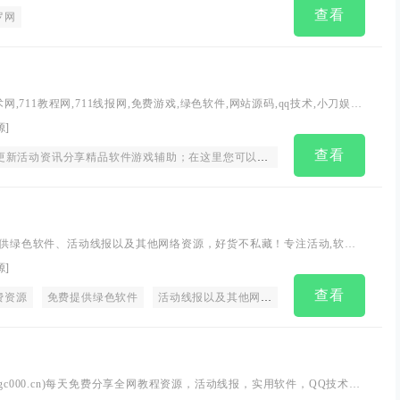
查看
件
罗网
盒子TV
网站推荐
网站分享
资源网
网站
源码
活动
技术网,711教程网,711线报网,免费游戏,绿色软件,网站源码,qq技术,小刀娱乐
源
]
查看
活动资讯分享精品软件游戏辅助；在这里您可以下载到各种日常所需要的软件
费提供绿色软件、活动线报以及其他网络资源，好货不私藏！专注活动,软件,
就是网络那些事。
源
]
查看
费资源
免费提供绿色软件
活动线报以及其他网络资源
好货不私藏
.gc000.cn)每天免费分享全网教程资源，活动线报，实用软件，QQ技术等