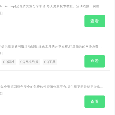
deiniao.top)是免费资源分享平台,每天更新技术教程、活动线报、实用软
分享最具价值的内容,致力打造全网最优秀的免费资源网
源
]
查看
于提供刚更新网络活动线报,绿色工具的分享发布,打造顶尖的网络免费分
动
]
查看
QQ网域
QQ网域线报
QQ工具
收集全资源网绿色安全的免费软件资源分享平台,提供刚更新最稳定游戏,
讯,编程语言,活动线报,游戏论坛等更多辅助教程资源分享!在这里您可以下
源
]
的软件！
查看