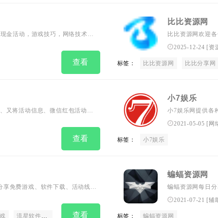
比比资源网
，现金活动，游戏技巧，网络技术，
比比资源网欢迎各
地
件、技术教程,还
2025-12-24
[
资
查看
标签：
比比资源网
比比分享网
小7娱乐
、又将活动信息、微信红包活动、
小7娱乐网提供各
要访问一下我们的
2021-05-05
[
网
查看
标签：
小7娱乐
蝙蝠资源网
网站致力分享免费游戏、软件下载、活动线
蝙蝠资源网每日分
网络技术资源，努力为各位网友呈
2021-07-21
[
辅
查看
戏
流星软件下载
流星源码
流星线报
标签：
流星影视
蝙蝠资源网