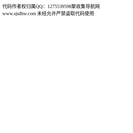
代码作者权归属QQ：1275539598聚收集导航网
www.sjsdhw.com 未经允许严禁盗取代码使用