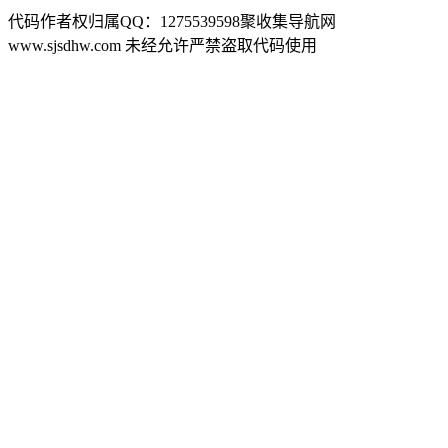
代码作者权归属QQ：1275539598聚收集导航网
www.sjsdhw.com 未经允许严禁盗取代码使用