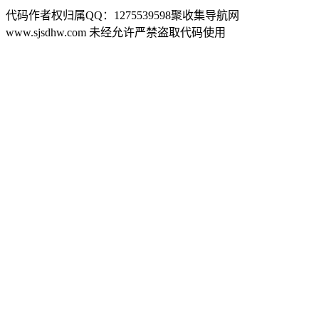
代码作者权归属QQ：1275539598聚收集导航网
www.sjsdhw.com 未经允许严禁盗取代码使用