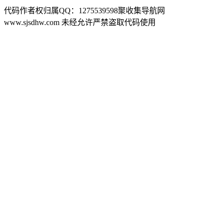
代码作者权归属QQ：1275539598聚收集导航网
www.sjsdhw.com 未经允许严禁盗取代码使用