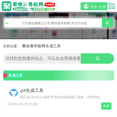
登录/注册
当前位置：
聚收集导航网
生成工具
生成工具
gif生成工具
码工具,MaTools是程序员的代码在线工具箱：代码对比、格
式化、压缩、加密解密、时间戳、二维码、在线API、
2022-06-19
[
工具
]
查看
Crontab、正则表达式,还有js/h5/css3特效、技术好文、编程
书籍、IT资讯等。