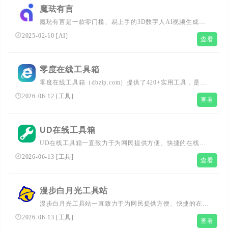
魔珐有言
魔珐有言是一款零门槛、易上手的3D数字人AI视频生成工
具，只需输入文字，即可一键生成高质量的3D数字人视
2025-02-10
[
AI
]
查看
频。无需出镜、拍摄或后期制作，AI自动生成场景、灯光、
人物形象、表现和运镜，效果媲美专业团队。不论企业还是
个人，均可轻松满足各种视频需求，快速提升制作效率。
零度在线工具箱
零度在线工具箱（dbzip.com）提供了420+实用工具，是国
内使用最广泛的在线实用工具网站,提供实用AI工具，车牌
2026-06-12
[
工具
]
查看
号归属地查询、MD5加密、生辰八字转换、高校查询、在
线favicon图标制作、FTP在线登录工具、图片加水印、图片
格式转换、头像挂件生成、进制转换、二维码解析生成、身
UD在线工具箱
份证查询等工具。
UD在线工具箱一直致力于为网民提供方便、快捷的在线查
询服务，在线计算工具，在线图片处理工具，PDF在线工
2026-06-13
[
工具
]
查看
具。
漫步白月光工具站
漫步白月光工具站一直致力于为网民提供方便、快捷的在线
查询服务.
2026-06-13
[
工具
]
查看