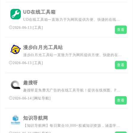
线favicon图标制作、FTP在线登录工具、图片加水印、图片
格式转换、头像挂件生成、进制转换、二维码解析生成、身
UD在线工具箱
份证查询等工具。
UD在线工具箱一直致力于为网民提供方便、快捷的在线查
询服务，在线计算工具，在线图片处理工具，PDF在线工
2026-06-13
[
工具
]
查看
具。
漫步白月光工具站
漫步白月光工具站一直致力于为网民提供方便、快捷的在线
查询服务.
2026-06-13
[
工具
]
查看
趣搜呀
趣搜呀是免费无广告的在线工具导航！提供在线抠图、PDF
转换、AI生成器、小游戏等实用工具，打工人和学生党必备
2026-06-14
[
网址导航
]
查看
的摸鱼干活神器，分类清晰一键直达！
知识导航网
【知识导航网】每日聚合10,000+权威知识资源，涵盖学术
论文、行业研究报告、职业技能课程及AI工具库，精准覆盖