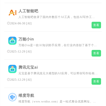
AILOOKME
人工智能吧
人工智能吧收录了国内外数百个AI工具，包括AI写作工
具、AI图像生成和背景移除、AI视频制作、AI音频转录、
2024-06-30
[
AI
]
查看
AI辅助编程、AI音乐生成、AI绘画设计、AI对话聊天等AI
工具集合大全，以及AI学习开发的常用网站、框架和模型，
帮助你加入人工智能浪潮，自动化高效完成任务！
万能小in
万能小in是一款AI知识助手应用，在行业内首创了基于个人
知识库的文档学习、检索提问、长文写作、AI写书等产品服
2025-12-29
[
AI
]
查看
务，致力于让每个人拥有自己的AI 外脑。不止是工具,更是
AI学习伙伴!
腾讯元宝ai
元宝是基于腾讯混元大模型的AI应用，可以帮你写作绘画文
案翻译编程搜索阅读总结的全能助手
2025-12-29
[
AI
]
查看
维度导航
维度导航（www.weidus.com）是一站式整合优质网址、网