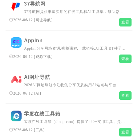
37导航网
37导航网提供丰富实用的在线工具和AI工具集，帮助您轻
松处理商务信息，快速查找资源，提供素材资源，助您学习
2026-06-12
[
网址导航
]
查看
提升和生活服务，更好的赚钱变现。
Applnn
Applnn分享网络资源,视频课程,下载链接,AI工具,BT种子,磁
力链接,AI工具,羊毛福利和提供软件和APP下载安装指南,探
2026-06-12
[
资源下载
]
查看
索新奇网站,分享实用教程,关注科技动态,发现新乐趣。
Ai网址导航
2026AI网址导航专注收集分享优质实用AI站点与平台，涵
盖AI写作、绘画、编程、办公、翻译等全品类AI工具，提
2026-06-12
[
AI
]
查看
供最新收录、申请收录服务，一站式AI资源导航平台！
零度在线工具箱
零度在线工具箱（dbzip.com）提供了420+实用工具，是国
内使用最广泛的在线实用工具网站,提供实用AI工具，车牌
2026-06-12
[
工具
]
查看
号归属地查询、MD5加密、生辰八字转换、高校查询、在