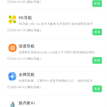
络资源聚合导航网站，涵盖 AI 工具、在线工具、影音播
2026-01-09
[
网址导航
]
查看
放、新闻资讯、生活服务、资源分享等多元板块，精选优质
实用资源，助力高效连接网络世界，满足各类上网需求！
9K导航
9K导航 (i9k.cn) 是专为极客与开发者打造的智慧资源平
台。我们实时追踪全球前沿AI应用、开发者工具、黑科技网
2026-01-10
[
网址导航
]
查看
站及高效办公资源。无论您是寻找AI灵感还是极客工具，
i9k 都能为您提供最精准的智慧指引。
深度导航
深度网址导航(deepdh.com)致力于为用户提供便捷实用的网
址导航服务，分享优质实用的互联网资源。收录网站涵盖影
2026-01-15
[
网址导航
]
查看
音动漫、办公工具、媒体素材、AI工具、软件应用、站长工
具、学习资源等内容，便捷上网，从深度网址导航开始。
全网导航
全网导航网，汇聚800+优质导航网站入口，包括传统导航
网、垂直导航、行业导航、AI导航、地域导航网站，助你一
2026-06-03
[
网址导航
]
查看
站直达10万+优质网站资源。
炼丹家AI