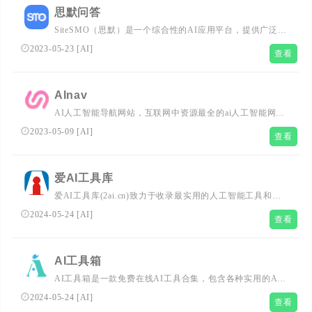
思默问答
SiteSMO（思默）是一个综合性的AI应用平台，提供广泛的
实用工具和服务。无论是在绘画、求职、工作、编程、写
2023-05-23
[
AI
]
查看
作、教育、营销、法律、心理学还是娱乐等领域，思默都能
提供高效的解决方案。通过思默AI平台可以轻松获得各种定
制化的AI辅助功能，如简历优化、邮件撰写、原创文章创
AInav
作、短视频脚本、产品营销文案、法律咨询等。
AI人工智能导航网站，互联网中资源最全的ai人工智能网，
搜集并整理人工智能AI工具的网站，让您能够快速找到适合
2023-05-09
[
AI
]
查看
的工具。收录了AI工具网站、公众号、自媒体、书籍、电影
等，分类包括AI趣站、AI开放平台、AI资讯、有趣网站、
开源项目、AI学习平台等
爱AI工具库
爱AI工具库(2ai.cn)致力于收录最实用的人工智能工具和提
供最新的AI资讯，轻松掌握人工智能技术动态。在这里，可
2024-05-24
[
AI
]
查看
以分享和发现创新的AI应用，开启智能未来之旅。爱AI工
具库产品涵盖了写作工具助手、绘画工具平台、AI创意设
计、智能图片处理、AI文案工具、视频制作剪辑、AI编程
AI工具箱
工具、AI提示词、AI搜索等多个类目构成一站式AI工具
AI工具箱是一款免费在线AI工具合集，包含各种实用的AI
库。
工具，让您在工作和生活中更加高效和便捷。访AI工具箱官
2024-05-24
[
AI
]
查看
网，体验最新最全的AI工具，助力您的科技创新和实践 |