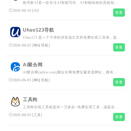
炼丹家AI是一款专注AI智能写作、AI智能绘画的高效创作
应用，提供超级多种AI自动写作生成器，在线写各类材料文
2026-06-16
[
AI
]
查看
章作文，工作计划总结报告，论文辅助，小说灵感，创意策
划，宣传软文，公众号写作，学术研究，PPT，演讲稿，简
历润色，活动策划，旅游攻略，好物种草，短视频脚本创作
Uhao123导航
等，自动生成高质量的原创文章。
Uhao123 是一个干净的浏览器主页和免费在线工具箱，提供
PDF 整理与转 Word、图片压缩裁剪、水印、二维码、
2026-06-02
[
网址导航
]
查看
Excel CSV、ZIP、文本、开发者、SEO、网络查询和常用
计算工具。多数工具优先在浏览器本地处理，免注册即可使
用。
AI聚合网
AI聚合网(aijhw.com)聚合全网免费宝藏资源网址，拥有聚
合搜索引擎，收录了用户需要的各类AI工具网址，以及聚合
2026-06-05
[
网址导航
]
查看
了各类资源网址的导航网站，为大用户推荐各行各业优秀网
站，各类资源尽在AI聚合网。
工具狗
工具狗在线工具箱提供一万多款+免费实用工具，涵盖在线
工具, 实用工具大全, 免费工具网站, 工具合集, 生活工具, 工
2026-06-03
[
工具
]
查看
作工具, 学习等多场景工具合集，免费高效无广告，满足您
日常所需的各类工具需求，快来体验吧！