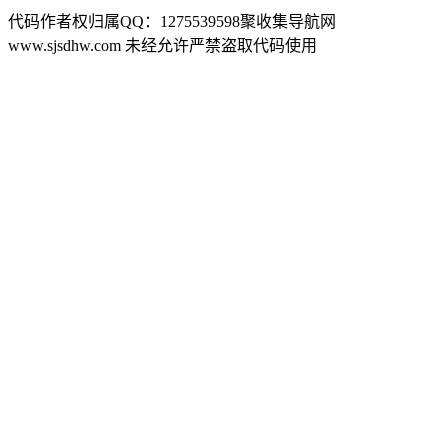
代码作者权归属QQ：1275539598聚收集导航网
www.sjsdhw.com 未经允许严禁盗取代码使用