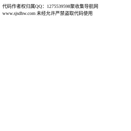
代码作者权归属QQ：1275539598聚收集导航网
www.sjsdhw.com 未经允许严禁盗取代码使用