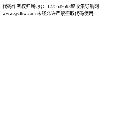
代码作者权归属QQ：1275539598聚收集导航网
www.sjsdhw.com 未经允许严禁盗取代码使用