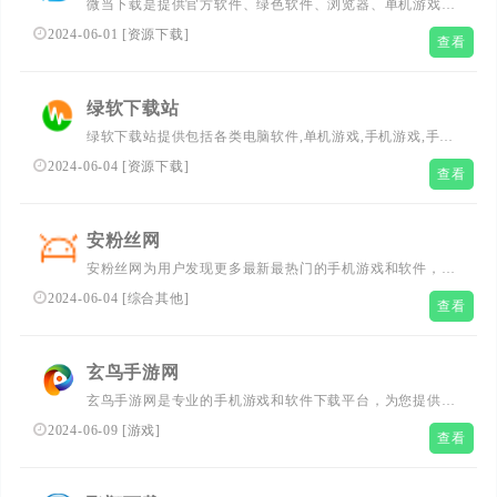
微当下载是提供官方软件、绿色软件、浏览器、单机游戏、
手机软件、手机游戏等免费下载的网站，致力于通过CDN
2024-06-01
[
资源下载
]
查看
加速技术为您提供快速稳定的下载体验。
绿软下载站
绿软下载站提供包括各类电脑软件,单机游戏,手机游戏,手机
app下载,每天更新大量官方app应用及技术文章,IT猫扑网全
2024-06-04
[
资源下载
]
查看
力打造绿色软件下载基地.
安粉丝网
安粉丝网为用户发现更多最新最热门的手机游戏和软件，本
站拥有海量的安卓手游资源和正版应用app下载，全部免费
2024-06-04
[
综合其他
]
查看
提供，绝对安全可靠，更有每日最新和热门排行榜等你来关
注，了解全网热门！
玄鸟手游网
玄鸟手游网是专业的手机游戏和软件下载平台，为您提供最
新、最热门的游戏和软件下载，以及详细的攻略、排行和活
2024-06-09
[
游戏
]
查看
动资讯。