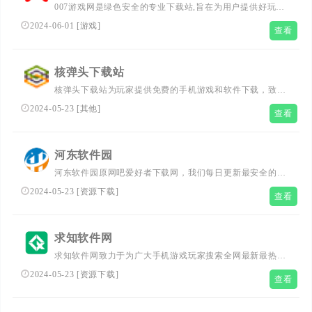
007游戏网是绿色安全的专业下载站,旨在为用户提供好玩的
手机游戏及应用软件下载,涵盖了安卓,苹果和电脑三大应用
2024-06-01
[
游戏
]
查看
专区,还有精心推荐的应用排行榜,搭配极佳的下载体验,致力
于成为用户值得信赖的应用商店.
核弹头下载站
核弹头下载站为玩家提供免费的手机游戏和软件下载，致力
于为玩家提供更好多的免费游戏和软件，和更好的优质的下
2024-05-23
[
其他
]
查看
载体验。
河东软件园
河东软件园原网吧爱好者下载网，我们每日更新最安全的绿
色软件下载，本站软件均经过杀毒软件测试后上传。我们致
2024-05-23
[
资源下载
]
查看
力于免费电脑软件开放下载，所提供的电脑软件深受用户好
评，并以绿色软件为主体更新，倡导电脑环保，不影响注册
表，绿色无插件更安全！
求知软件网
求知软件网致力于为广大手机游戏玩家搜索全网最新最热的
手机游戏和手机软件，让玩家可以第一时间找到最新上线的
2024-05-23
[
资源下载
]
查看
手机游戏和手机软件，我们还会为玩家提供游戏攻略，电脑
系统工具的相关信息，求知软件网将会是您值得收藏的网
站。