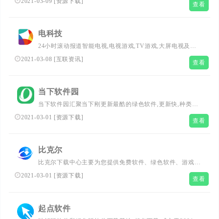
2021-03-09
[
资源下载
]
查看
资源以及文章资讯。打造最安全的放心的软件下载站点。...
电科技
24小时滚动报道智能电视,电视游戏,TV游戏,大屏电视及数
码行业新闻，电科技致力于提供最及时权威的产业及事件报
2021-03-08
[
互联资讯
]
查看
道平台，手机、数码、笔记本及软件下载一网打尽。...
当下软件园
当下软件园汇聚当下刚更新最酷的绿色软件,更新快,种类全,
所有软件均经过检测,安全无毒, DOWN下——为中国5亿网
2021-03-01
[
资源下载
]
查看
民提供贴心,省心,放心的免费软件下载网站。...
比克尔
比克尔下载中心主要为您提供免费软件、绿色软件、游戏软
件、安卓手机软件下载及其相关的使用教程，同时还有通俗
2021-03-01
[
资源下载
]
查看
易懂的电脑技术教程、游戏资讯、游戏攻略秘籍等...
起点软件