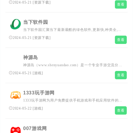
个安全,快速,绿色,无病毒的软件和游戏下载平台,最新国内
2024-05-21
[
资源下载
]
查看
外最新的绿色软件、单机游戏。
当下软件园
当下软件园汇聚当下最新最酷的绿色软件,更新快,种类全,所
有软件均经过检测,安全无毒, DOWN下——为中国5亿网民
2024-05-21
[
资源下载
]
查看
提供贴心,省心,放心的免费软件下载网站。
神源岛
神源岛（www.shenyuandao.com）是一个专业手游交流分享
社区,免费为广大手机游戏软件爱好者提供最新最全安卓游
2024-05-21
[
游戏
]
查看
戏,安卓软件,手游排行榜，喜欢的小伙伴快来关注我们吧!
1333玩手游网
1333玩手游网为用户免费提供手机游戏和手机应用软件的高
速下载，提供各种app的分类排行，让用户知道最热门的app
2024-05-22
[
游戏
]
查看
和手机游戏，以及最新APP专题合集推荐等，为用户带来了
各种app教程，手游攻略资讯等。
007游戏网