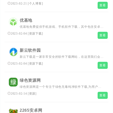
资源、趣味分享、美女图片、值得一看、技术教程、网站源
2023-02-21
[
个人博客
]
查看
码、源码大全、PSD源码、素材分享、软件工具、手机软
件、电脑软件、破解软件,还有来自全网的网站模板,网站源
码分享以及各种破解软件下载.绍蓝点云博客欢迎各位,本站
优基地
专注于分享各种最新绿色资源、趣味分享、美女图片、值得
优基地免费提供手机游戏、手机软件下载，其中包含安卓手
一看、技术教程、网站源码、源码大全、PSD源码、素材分
机游戏、安卓手机软件、手机游戏排行榜和手机软件排行榜
享、软件工具、手机软件、电脑软件、破解软件,还有来自
2023-02-04
[
资源下载
]
查看
等内容，并且提供手机游戏攻略和手机软件教程，是一家值
全网的网站模板,网站源码分享以及各种破解软件下载.未获
得信赖的门户网站。
取到，请手动填写
新云软件园
新云下载是一家非常安全的软件下载网站，在这里我们会为
大家提供各种免费PC软件下载、安卓软件下载、苹果软件
2023-02-04
[
资源下载
]
查看
下载，以及各种单机游戏、新闻资讯等内容，安全下载绿色
软件，就来新云下载中心。
绿色资源网
绿色资源网是一个专注于绿色无毒纯净软件下载,为用户提
供良心软件下载。
2023-02-14
[
资源
]
查看
2265安卓网