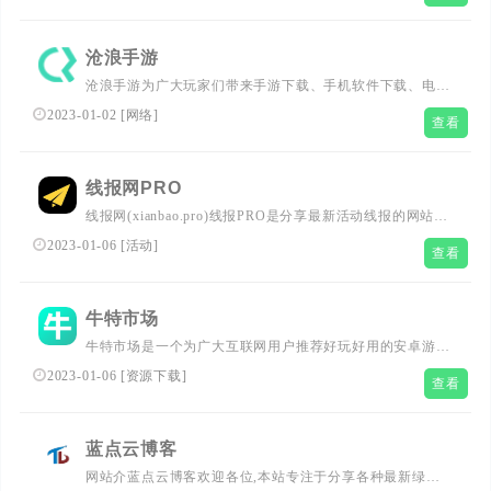
质内容,尽在小健优软宝
沧浪手游
沧浪手游为广大玩家们带来手游下载、手机软件下载、电脑
软件下载、win系统下载，驱动下载，以及手机游戏攻略，
2023-01-02
[
网络
]
查看
手机软件教程，电脑软件教程，系统安装教程等内容，同时
加入了游戏答题器，手机游戏专区，游戏合集推荐，手游排
行榜等特色栏目，打造手机下载安装，游戏攻略教程全方位
线报网PRO
服务社区，为用户带来更好的体验！
线报网(xianbao.pro)线报PRO是分享最新活动线报的网站！
提供线报、活动线报、优惠活动、优惠券、白菜价、羊毛
2023-01-06
[
活动
]
查看
党、薅羊毛、红包活动、有奖活动、支付宝红包、微信红
包、免单商品、影视会员、话费、流量、银行活动、信用卡
活动、赚钱APP、省钱APP以及免费资源,免费软件下载的
牛特市场
服务。
牛特市场是一个为广大互联网用户推荐好玩好用的安卓游戏
软件下载平台，是你值得信赖的下载网站，下载安卓app就
2023-01-06
[
资源下载
]
查看
来牛特市场。
蓝点云博客
网站介蓝点云博客欢迎各位,本站专注于分享各种最新绿色