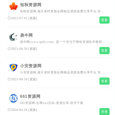
知秋资源网
知秋资源网,每天准时更新全网精品资源免费分享平台,专注
网络活动线报,技术教程,自学教程,网站源码,技术导航,绿色
2023-07-05
[
资源
]
查看
资源,包括绿色软件资源,办公资源,游戏图文攻略资源等,了
全网资源,技术,教程,分享平台！
鼎牛网
鼎牛网(www.qq6y.com）是一个专注于网络资源技术教程分
享的网站！为广大用户免费提供最新的QQ活动、技术、教
2023-08-30
[
资源
]
查看
程、资源、网站源码以及软件下载等！致力打造全网优秀资
源网！
小安资源网
小安资源网,每天准时更新全网精品资源免费分享平台,专注
网络活动线报,技术教程,自学教程,网站源码,技术导航,绿色
2023-09-18
[
资源
]
查看
资源,包括绿色软件资源,办公资源,游戏图文攻略资源等,聚
集了全网资源,技术,教程,分享平台！
661资源网
661资源网-全网xxx活动-资源分享-软件下载
2024-04-26
[
资源
]
查看