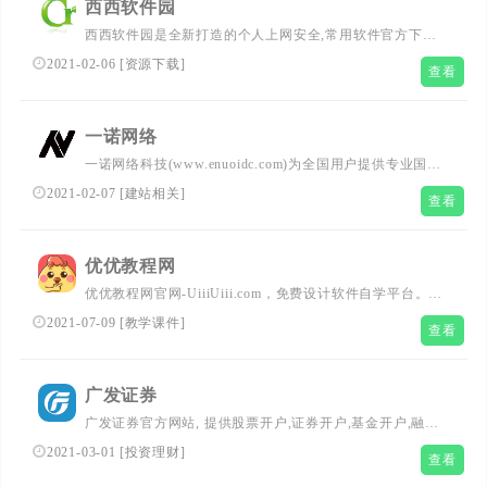
西西软件园
西西软件园是全新打造的个人上网安全,常用软件官方下载,
办公软件及软件编程开发等其它应用软件最安全的软件下载
2021-02-06
[
资源下载
]
查看
站点,西西游戏网是集合大型单机游戏,模拟器游戏,游戏修改
器,游戏地图等单机游戏下载基地。...
一诺网络
一诺网络科技(www.enuoidc.com)为全国用户提供专业国内
云服务器，空间虚拟主机,挂机宝,高防服务器,动态CDN,多
2021-02-07
[
建站相关
]
查看
IP服务器，独立IP云服务器，是国内领先的基于云计算的互
联网服务提供商！提供免费的换IP软件下载及安全设置方
案，是信誉好优志可靠的动态IP服务公司；价格优惠，高速
优优教程网
稳定，服务周...
优优教程网官网-UiiiUiii.com，免费设计软件自学平台。为
网友及设计人员提供原创平面、UI、网页、C4D、Sketch、
2021-07-09
[
教学课件
]
查看
动效等免费教程。提供软件下载安装教程。优设网旗下站
点。...
广发证券
广发证券官方网站, 提供股票开户,证券开户,基金开户,融资
融券,炒股开户流程,理财产品,资产管理,股票交易软件下载,
2021-03-01
[
投资理财
]
查看
投资者教育,股票入门知识等服务,拥有以证券经纪、资产管