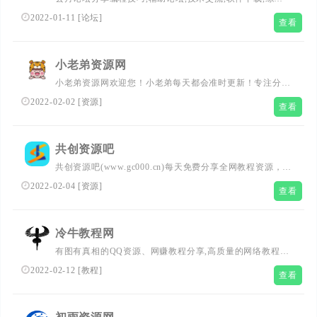
游戏,易语言源码等欢迎各位资源爱好者的同志访问学习,给
2022-01-11
[
论坛
]
查看
资源爱好者们带来一个广阔的资源天地。
小老弟资源网
小老弟资源网欢迎您！小老弟每天都会准时更新！专注分享
各种免费实用的QQ资源技术教程。大表哥每日亲自审核刚
2022-02-02
[
资源
]
查看
更新活动资讯、网络趣事、以及各种好玩的软件工具等、记
得每天都要访问一下我们的网站、让崽男的生活更加精彩！
共创资源吧
共创资源吧(www.gc000.cn)每天免费分享全网教程资源，活
动线报，实用软件，QQ技术等网络优志内容，致力打造全
2022-02-04
[
资源
]
查看
网最优秀QQ资源网站。
冷牛教程网
有图有真相的QQ资源、网赚教程分享,高质量的网络教程和
软件下载
2022-02-12
[
教程
]
查看