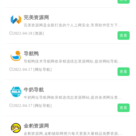
装,安全无毒绿色环保,其中包含电脑软件、苹果应用、安卓
应用等免费电脑/手机软件下载。
完美资源网
完美资源网是全新打造的个人上网安全,常用软件官方下载,
办公软件及软件编程开发等其它应用软件最安全的软件下载
2022-04-18
[
资源
]
查看
站点,西西游戏网是集合大型单机游戏,模拟器游戏,游戏修改
器,游戏地图等单机游戏下载基地。
导航鸭
导航鸭技术导航网收录精选优志资源网站,提供网站导航分
类目录查询,分类目录提交,绿色网址大全,中文网址目录收
2022-04-17
[
网址导航
]
查看
录,福利资讯,软件下载,站长资源分享,为用户提供优秀的名
站导航。
牛奶导航
牛奶网址导航网收录精选优志资源网站,提供各类网址查询,
分类目录提交,绿色网址大全,生活资讯,软件下载,站长资源
2022-04-17
[
网址导航
]
查看
分享,为用户提供优秀的名站导航。
金豹资源网
金豹资源网,金豹辅助网努力每天更新大量精品免费资源,优