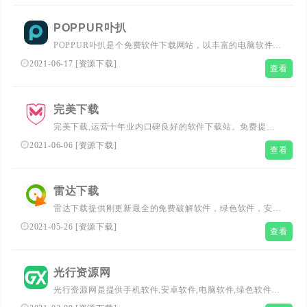
POPPUR卟扒
POPPUR卟扒是个免费软件下载网站，以丰富的电脑软件，
手机软件，手机游戏为主，并且提供应用游戏攻略资讯攻略
2021-06-17
[
资源下载
]
查看
等信息，是专业的应用游戏软件下载基地!...
完美下载
完美下载,运营十年业内口碑良好的软件下载站。免费提供
国内外安全可靠的电脑软件,手机iOS软件,安卓应用下
2021-06-06
[
资源下载
]
查看
载,Mac软件下载下载软件就来完美下载！...
雷达下载
雷达下载提供刚更新最全的免费破解软件，绿色软件，安全
软件，手机软件下载平台。...
2021-05-26
[
资源下载
]
查看
光行资源网
光行资源网是提供手机软件,安卓软件,电脑软件,绿色软件,
手机游戏,手机app,教程下载,每天提供实时更新软件、教程