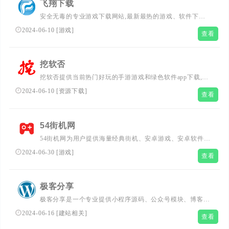
飞翔下载
安全无毒的专业游戏下载网站,最新最热的游戏、软件下载
平台,提供所有好玩、经典、受欢迎的游戏下载。
2024-06-10
[
游戏
]
查看
挖软否
挖软否提供当前热门好玩的手游游戏和绿色软件app下载,本
站致力于打造一个安全、高效、放心的软件和游戏下载平台
2024-06-10
[
资源下载
]
查看
54街机网
54街机网为用户提供海量经典街机、安卓游戏、安卓软件下
载，为用户打造一站式的手机服务平台，更多精彩好玩的游
2024-06-30
[
游戏
]
查看
戏应用，尽在54街机网。
极客分享
极客分享是一个专业提供小程序源码、公众号模块、博客主
题、博客插件、HTML5模板、HTML5建站资源、高端模
2024-06-16
[
建站相关
]
查看
板、手机网站、响应式网站、jquery特效、WordPress教