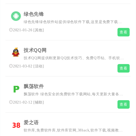
绿色先锋
绿色先锋绿色软件站提供绿色软件下载,这里是免费下载绿
色软件的绿色软件联盟,绿色下载站.
2021-01-26
[
其他
]
查看
技术QQ网
技术QQ网提供刚更新QQ技术技巧、免费Q币钻、手机软件
下载、微信及QQ活动动态等内容 致力打造为最全的QQ资
2021-03-02
[
活动
]
查看
讯乐园。
飘荡软件
飘荡软件 绿色安全的免费软件下载网站,每天更新大量各类
软件,为你提供精品软件,绿色软件,源码程序,全力打造绿色
2021-02-12
[
辅助
]
查看
精品软件下载门户网站.
爱之语
软件库,免费软件库,软件库官网,38hack,软件下载,视频教程,