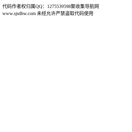
代码作者权归属QQ：1275539598聚收集导航网
www.sjsdhw.com 未经允许严禁盗取代码使用