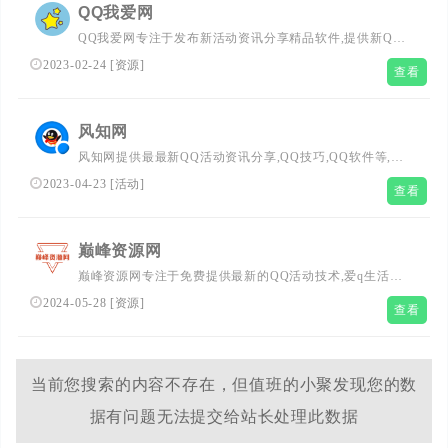
QQ我爱网
QQ我爱网专注于发布新活动资讯分享精品软件,提供新QQ
活动,QQ技术,qq星钻,qq等级加速器等。全力打造全的QQ活
2023-02-24
[
资源
]
查看
动资讯网,开发简单易用的QQ原创工具,让你在短时间上手成
为QQ达人.
风知网
风知网提供最最新QQ活动资讯分享,QQ技巧,QQ软件等,努
力打造为一个最全的QQ活动网,让我们的网络QQ生活更加
2023-04-23
[
活动
]
查看
精彩,还有电脑技巧以及其它日常信息,丰富我们的业余生
活。
巅峰资源网
巅峰资源网专注于免费提供最新的QQ活动技术,爱q生活网,
小刀娱乐网,QQ图标点亮,QQ绿色软件,QQ技术教程,QQ业
2024-05-28
[
资源
]
查看
务乐园,QQ技巧网站,网络技术资源分享平台,努力为各位网
友打造最新资源分享网站,让我们的QQ生活更加精彩!
当前您搜索的内容不存在，但值班的小聚发现您的数
据有问题无法提交给站长处理此数据