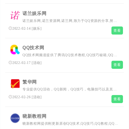
诺兰娱乐网
诺兰娱乐网,诺兰资源网,诺兰网,致力于QQ资源的分享,努力
打造为一个最全QQ技术网,QQ技术乐园,教程网,QQ资源网,
2022-02-14
[
娱乐
]
查看
提供刚更新QQ活动,QQ技巧,QQ软件,还有电脑技巧以及其
他日常信息,游戏资讯等-让我们的Q生活更加精彩
QQ技术网
QQ技术网频道提供了腾讯QQ技术教程,QQ技巧秘籍,QQ业
务图标点亮,QQ微信使用教程等内容,国内顶及QQ网络门户
2022-02-17
[
活动
]
查看
网站。
繁华网
专业提供QQ活动，QQ新闻，QQ技巧，电脑技巧以及其他
日常信息，让我们的Q生活更加精彩！
2022-02-26
[
活动
]
查看
晓新教程网
晓新教程网提供刚更新原创QQ技术,QQ技巧,QQ教程,QQ刚