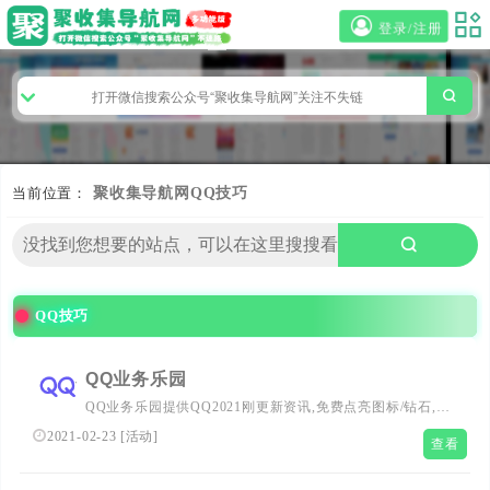
登录/注册
当前位置：
聚收集导航网
QQ技巧
QQ技巧
QQ业务乐园
QQ业务乐园提供QQ2021刚更新资讯,免费点亮图标/钻石,免
费qq秀,免费qq业务,免费qq会员,图标点亮器,qq下载官方
2021-02-23
[
活动
]
查看
版,QQ技巧,腾讯免费QQ秀,免费QQ活动