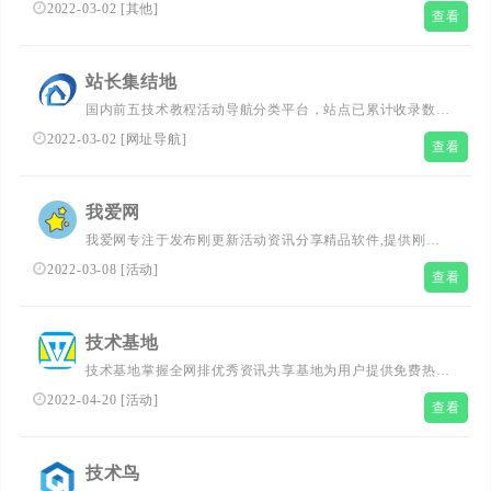
更新活动,电脑技巧,qq图标点亮方法大全,教你玩转QQ,是腾
2022-03-02
[
其他
]
查看
讯爱好者最喜欢的资源网站。
站长集结地
国内前五技术教程活动导航分类平台，站点已累计收录数千
网站,累计为QQ网民提供多上万次的访问点击,满足用户随时
2022-03-02
[
网址导航
]
查看
查找QQ技巧,QQ技术,QQ资讯，SEO,随时查阅最全面最权
威的文章资讯教程
我爱网
我爱网专注于发布刚更新活动资讯分享精品软件,提供刚更
新QQ活动,QQ技术,qq星钻,qq等级加速器等。全力打造最全
2022-03-08
[
活动
]
查看
的QQ活动资讯网,开发最简单易用的QQ原创工具,让你在最
短时间上手成为QQ达人.
技术基地
技术基地掌握全网排优秀资讯共享基地为用户提供免费热门
绿色精品软件，专注发布刚更新活动资讯，给用户打造了免
2022-04-20
[
活动
]
查看
费分享优志软件资源平台，保证无病毒、木马插件请大家放
心使用。
技术鸟