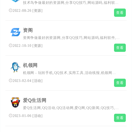
技术鸟争做最好的资源网,分享QQ技巧,网站源码,福利软件,
热门视频等各种资源！
2022-08-26
[
资源
]
查看
资阁
资阁争做最好的资源网,分享QQ技巧,网站源码,福利软件,热
门视频等各种资源！
2022-10-10
[
资源
]
查看
机领网
机领网 - 玩转手机,QQ技术,实用工具,活动线报,机领网
(JLWZ.cn)是一家专门针对手机用户提供玩机技术、资讯、
2023-02-04
[
活动
]
查看
娱乐等多方面需求，以“乐生活，来机领”为口号不断努力！
爱Q生活网
爱Q生活网,QQ活动,QQ活动网,爱Q网,QQ新闻,QQ技巧,亮
亮,亮亮blog,亮亮博客,liangliang,免费QQ活动,iqshw,iqnew
2023-01-06
[
活动
]
查看