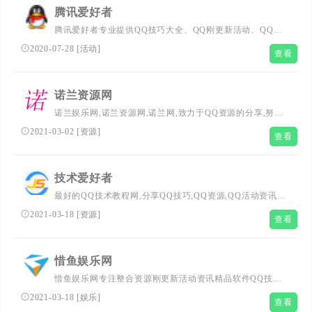
腾讯爱好者
腾讯爱好者专业提供QQ技巧大全、QQ刚更新活动、QQ图
标点亮、QQ辅助软件等QQ刚更新资讯；致力于建设成为所
2020-07-28
[
活动
]
查看
有QQ爱好者朋友们服务的网络QQ家园。
诺兰资源网
诺兰娱乐网,诺兰资源网,诺兰网,致力于QQ资源的分享,努力
打造为一个最全QQ技术网,QQ技术乐园,教程网,QQ资源网,
2021-03-02
[
资源
]
查看
提供刚更新QQ活动,QQ技巧,QQ软件,还有电脑技巧以及其
他日常信息,游戏资讯等-让我们的Q生活更加精彩
技术爱好者
最好的QQ技术教程网,分享QQ技巧,QQ资源,QQ活动资讯,
福利软件下载,网站源码下载,热门视频等各种资源下载！
2021-03-18
[
资源
]
查看
惜鱼娱乐网
惜鱼娱乐网专注整合资源刚更新活动资讯精品软件QQ技
巧，手机软件、刚更新电影、活动优惠、热门事件。
2021-03-18
[
娱乐
]
查看