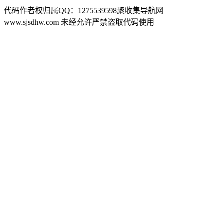
代码作者权归属QQ：1275539598聚收集导航网
www.sjsdhw.com 未经允许严禁盗取代码使用