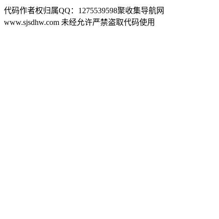
代码作者权归属QQ：1275539598聚收集导航网
www.sjsdhw.com 未经允许严禁盗取代码使用