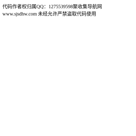
代码作者权归属QQ：1275539598聚收集导航网
www.sjsdhw.com 未经允许严禁盗取代码使用