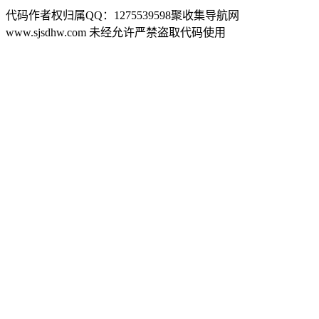
代码作者权归属QQ：1275539598聚收集导航网
www.sjsdhw.com 未经允许严禁盗取代码使用