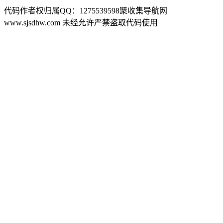
代码作者权归属QQ：1275539598聚收集导航网
www.sjsdhw.com 未经允许严禁盗取代码使用