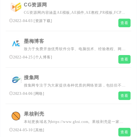
成制作，包括实拍视频,背景素材视频,背景音乐素材；CG资
CG资源网
源网不断汇聚更多优秀CG作品，供交流学习分享欣赏。
CG资源网内容涵盖AE模板,AE插件,AE教程,PR模板,FCPX
插件,C4D插件,C4D教程,3D模型；分享
2022-04-03
[
资源下载
]
查看
Premiere,Photoshop,Realflow,Houdini,DaVinci Resolve,3Ds
Max,Maya,Zbrush,Nuke等软件学习资源；后期VFX特效合
成制作，包括实拍视频,背景素材视频,背景音乐素材；CG资
墨梅博客
源网不断汇聚更多优秀CG作品，供交流学习分享欣赏。
致力于免费开放优秀软件分享、电脑技术、经验教程、网站
优化教程、IT科技资讯为一体的的站点、安全、绿色、放
2022-04-25
[
个人博客
]
查看
心、MOMEIS.NET找你所需要的 给你我分享的
搜集网
搜集网专注于为大家提供各种优质的网络资源，包括但不限
于Windows系统,电脑软件,安卓软件,破解软件,绿色软件,站
2023-04-06
[
网络
]
查看
长实测,资源质量安全可靠！
果核剥壳
本站更换域名为https://www.ghxi.com。果核剥壳是一家综
合科技站点，看新闻，分享精品、绿色软件，Windows系
2024-05-10
[
其他
]
查看
统。守住互联网x的一片净土。