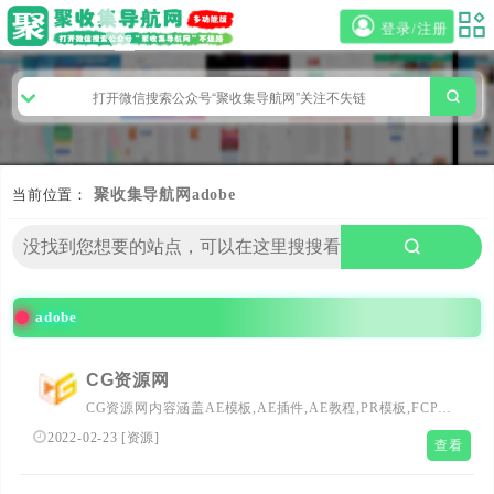
登录/注册
当前位置：
聚收集导航网
adobe
adobe
CG资源网
CG资源网内容涵盖AE模板,AE插件,AE教程,PR模板,FCPX
插件,C4D插件,C4D教程,3D模型；分享
2022-02-23
[
资源
]
查看
Premiere,Photoshop,Realflow,Houdini,DaVinci Resolve,3Ds
Max,Maya,Zbrush,Nuke等软件学习资源；后期VFX特效合