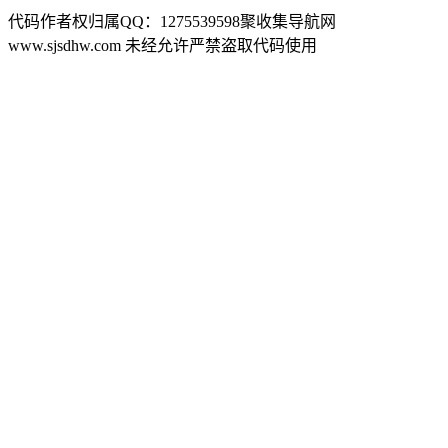
代码作者权归属QQ：1275539598聚收集导航网
www.sjsdhw.com 未经允许严禁盗取代码使用