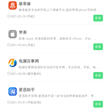
同步和共享，支持PC电脑、Android手机、iPhone手机，随
极客修
时随地移动办公。
极客修是专业的手机上门维修平台,提供苹果iphone手机维
修,更换屏幕,换电池,内存升级扩容,触摸,主板维
2021-03-26
[
手机
]
查看
修.iPad,MacBook,apple watch维修,也支持其他安卓品牌手
机、智能设备维修,方便快捷,安全可靠.客服电话:4008-112-
112...
苹果
探索 Apple 充满创新的世界，选购各式 iPhone、iPad、
Apple Watch 和 Mac，浏览各种配件、娱乐产品，并获得相
2021-03-04
[
手机
]
查看
关产品的专家支持服务。...
电脑百事网
电脑百事网是国内专业的IT技术网，关注科技、手机、电
脑、笔记本、路由器等，提供手机推荐、手机评测、
2021-06-08
[
硬件数码
]
查看
iPhone、电脑配置、电脑技巧、电脑知识、组装电脑教程、
路由器设置等等，包含了资讯、图库、视频、专题等深度解
读！...
爱思助手
爱思助手官网-爱思助手是一款专业的苹果刷机助手、苹果
越狱助手，同时配有爱思助手PC端、爱思助手mac版、爱思
2021-03-01
[
手机应用
]
查看
助手移动端、爱思加强版。专为苹果用户提供百万iPhone、