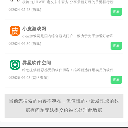
极路由,HIWIFI定义未来官方.分享最新好玩的手游排行榜以
及手游攻略.免费的安卓游戏下载,苹果iphone手机游戏下载,
2024-05-23
[
游戏
]
查看
欢迎大家一起多关注极手游网.
小皮游戏网
小皮游戏网是国内综合游戏门户，致力于为手游爱好者和单
机游戏玩家提供热门的手机网游排行、安卓游戏下载、苹果
2024-06-30
[
游戏
]
查看
游戏下载、单机游戏下载等。
异星软件空间
给您提供精彩感受的软件博客！推荐精选好用实用的软件及
资源，且有详细的图文评测介绍。大量绿色、好用软件及资
2026-06-03
[
网络资源
]
查看
源下载。
当前您搜索的内容不存在，但值班的小聚发现您的数
据有问题无法提交给站长处理此数据