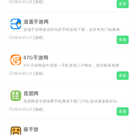
2024-05-20
[
游戏
]
查看
下载，还有新鲜的手机游戏资讯、攻略、评测，以及手机网
游礼包发放、玩家交流等，是手游爱好者最爱的专业网站。
逍遥手游网
逍遥手游网提供好玩的手机游戏下载，这里有热门海量精品
手机游戏，新热好玩的安卓游戏/iphone游戏/苹果ios/应用免
2024-05-21
[
游戏
]
查看
费下载，手游排行榜2024前十名推荐尽在逍遥手游网。
87G手游网
87G手游网是中国第一手机游戏门户网站，提供最新免费安
卓游戏下载，苹果iphone手机游戏下载，手机游戏攻略、游
2024-05-22
[
游戏
]
查看
戏评测等原创内容，还有热门游戏礼包等着你，更多好玩游
戏尽在87G手游网。
琵琶网
琵琶网是中国免费手机网游下载门户站,提供最新最好玩的
手机网游下载,安卓游戏,苹果iPhone网游,新闻资讯,攻略评
2024-05-22
[
游戏
]
查看
测,新游激活码礼包,手机网游排行,道具商城,及手游论坛交
流等全方位的手机游戏娱乐服务
极手游