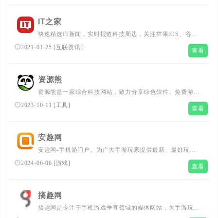
iPad软件、游戏、铃声、壁纸资源安全快速免费下载。...
IT之家
快速精选IT新闻，实时报道科技周边，关注苹果iOS、谷歌
Android、微软Windows Phone，紧盯iPhone/iPad、安卓智
2021-01-25
[
互联资讯
]
查看
能设备、WP手机等数码潮流。...
资源熊
资源熊是一家综合科技网站，致力分享绿色软件、免费游
戏、活动线报、网站源码、网络课程、油猴脚本、浏览器插
2023-10-11
[
工具
]
查看
件等免费资源，专注于分享网络技术资源，努力为各位网友
呈现最好的资源！
安趣网
安趣网-手机游门户。为广大手游玩家提供最新、最好玩的
手机游戏免费下载、手机游戏攻略，安卓游戏新闻、iphone
2024-06-06
[
游戏
]
查看
游戏新闻、ipad游戏新闻、手机游戏论坛，以及最新最全的
手机游戏排行榜、最好玩的手游专区。
搞趣网
搞趣网是专注于手机游戏垂直领域的媒体网站，为手游玩家
提供最新最好玩的苹果iphone手机游戏下载、安卓游戏免费