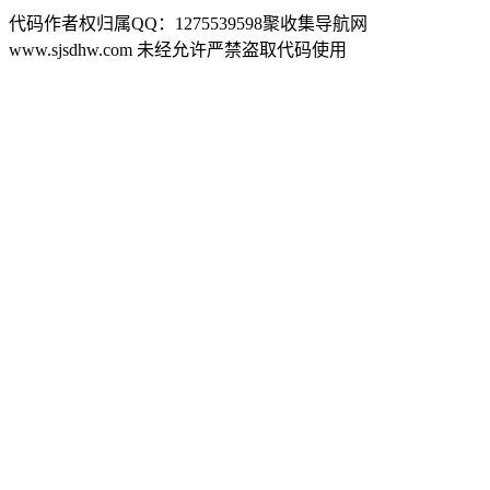
代码作者权归属QQ：1275539598聚收集导航网
www.sjsdhw.com 未经允许严禁盗取代码使用