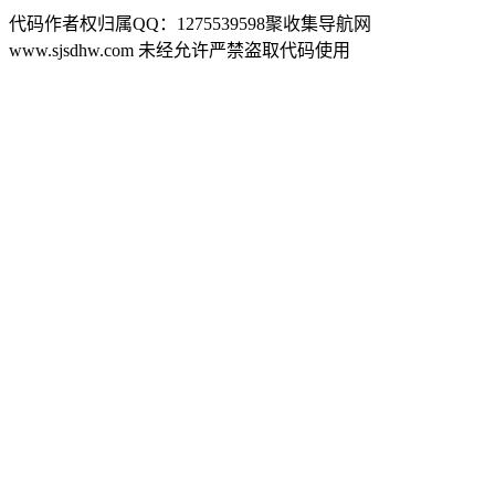
代码作者权归属QQ：1275539598聚收集导航网
www.sjsdhw.com 未经允许严禁盗取代码使用