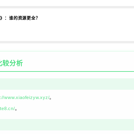
特吧》：谁的资源更全？
比较分析
s://www.xiaofeizyw.xyz/
。
ute8.cn/
。