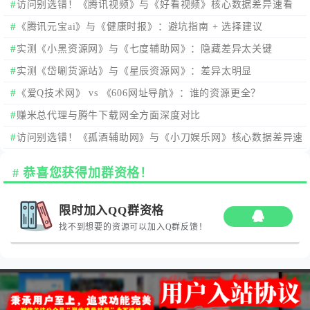
析
访问别选错！《腾讯视频》与《好看视频》核心数据差异速看
《腾讯元宝ai》与《健康时报》：避坑指南 + 选择建议
实测《小黑资源网》与《七度辅助网》：隐藏差异太关键
实测《岱唰货源站》与《星辰资源网》：差异太明显
《爱Q技术网》 vs 《606网址导航》：谁的资源更全？
赚米总代理与腾牛下载网全方面深度对比
访问别选错！《孤酒辅助网》与《小刀娱乐网》核心数据差异速
看
恭喜您获得加群资格！
限时加入QQ群资格
找不到想要的资源可以加入Q群反馈！