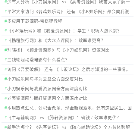
少有人分析《小刀娱乐网》 vs 《高考资源网》我带大家了解一
下
平常大家访问《弱鸡娱乐网》 还有 《小K娱乐网》都会向我说
有大大的区别，我来看看在哪？
多应用下载源码-带搭建教程
《小K娱乐网》和《我爱资源网》：学生 / 职场人怎么挑？
《携程旅行网》和《大众点评网》：效率谁更高？
别瞎找！《顾北资源网》与《小刀娱乐网》资源对比
三线轮洄动漫电影有什么看点？
访问《吾爱破解》 还有 《卡饭论坛》之后才知道的一些事情。
小刀娱乐网与华为云盘全方面深度对比
小刀娱乐网与我爱资源网全方面深度对比
老表资源网与腾轩资源网全方面深度对比
本周热点汇总：公积金改革、现金新规落地，还有这些民生、国
际动态值得关注
《牛马辅助网》 vs 《腾轩资源网》：省钱 / 效率谁更优？
新手选哪个？《先客论坛》 vs 《随心辅助论坛》全方位体验解