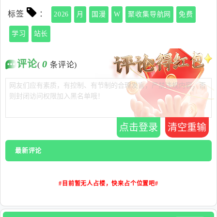
标签
：
2026
月
国漫
W
聚收集导航网
免费
学习
站长
评论
0
(
条评论)
点击登录
清空重输
最新评论
#目前暂无人占楼，快来占个位置吧#