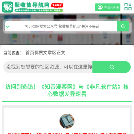
登录/注册
当前位置：
首页
优质文章区
正文
访问别选错！《知音漫客网》与《非凡软件站》核
心数据差异速看