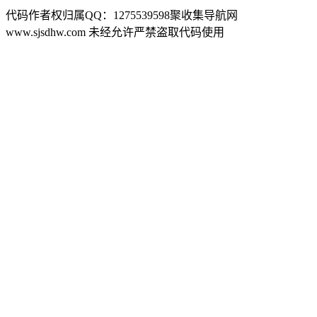
代码作者权归属QQ：1275539598聚收集导航网
www.sjsdhw.com 未经允许严禁盗取代码使用