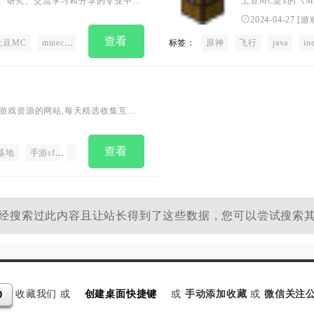
创造、研究、交流学习和分享的专业中文
土豆MC是x的《M
d，最炫酷的皮肤、材质包，以及各
台！这里你可以找
2024-04-27
[
游
得。想了解我的世界怎么玩？在这
资讯，与其他人一
查看
土豆MC
minecraft
我的世界
易语言
标签：
材质包
原神
MOD
飞行
高手分享的游戏心
插件
java
指
ine
享各种游戏资源的网站,每天精选收集互联
含传奇、梦幻西游、奇迹、地下城
本库，只要你想要的,我们统统帮你搞
查看
私服分享交流论坛网站
基地
手游sf
网页游戏服务端
网游单机
游戏源码
经搜索过此内容且让站长得到了这些数据，您可以尝试搜索
收藏我们 或
创建桌面快捷键
或
手动添加收藏
或
微信关注公
D