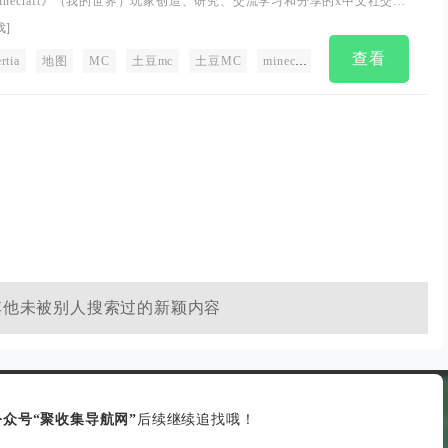
inecraft》（我的世界）玩家创造、研究、交流学习和分享的x中文社交平
到xx玩的整合包、Mod，x炫酷的皮肤、材质包，以及各种我的世界x的
戏
]
起交流你的游戏心得。想了解我的世界怎么玩？在这里你可以找到各路
查看
得与教程。
令
rtia
作弊端
地图
服务端
MC
土豆mc
服务器
土豆MC
minecraft
我的世界
易语
其他未被别人搜索过的新颖内容
众号“聚收集导航网”
后续继续追找哦！