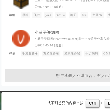
土豆MC是最大的《Minecraft》（我的世界）玩家
社交平台！这里你可以找到最新最好玩的整合包、Mo
2023-09-18
[
辅助
]
种我的世界最新的资讯，与其他人一起交流你的游戏心
标签：
原神
飞行
里你可以找到各路高手分享的游戏心得与教程。
java
inertia
地图
MC
土豆mc
小巷子资源网
小巷子资源网(www.vvxxz.com)是一个专注于分
网xx游戏软件、游戏源码、游戏架设、游戏版本、包
2024-05-01
[
资源
]
NDF等众多单机、联网游戏服务端，网罗众多游戏版
标签：
手游服务端
定，x、绿色、放心，x尽在小巷子!打造全国x的游戏
页游服务端
游戏服务端
手游源码
GM
您与其他人不谋而合，有人已
找不到想要的内容？按
+
Ctrl