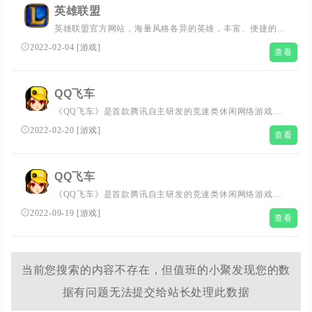
英雄联盟
英雄联盟官方网站，海量风格各异的英雄，丰富、便捷的物
品合成系统，游戏内置的匹配、排行和竞技系统，独创
2022-02-04
[
游戏
]
查看
的“召唤师”系统及技能、符文、天赋等系统组合，必将带你
进入一个崭新而又丰富多彩的游戏世界。
QQ飞车
《QQ飞车》是首款腾讯自主研发的竞速类休闲网络游戏，
底层架构基于世界领先的物理引擎PhysX，游戏手感全面超
2022-02-20
[
游戏
]
查看
越市场同类产品，全力为用户打造逼真的驾驶体验；3D时
尚人物造型、古朴潮流幻想的赛道主题、第三人称尾随视
角，力求为用户营造身历其境的感觉。在2011年的5月，最
QQ飞车
高同时在线帐户数突破200万，乃中国网游史上第九款同时
《QQ飞车》是首款腾讯自主研发的竞速类休闲网络游戏，
在线冲破百万大关的产品，并为全球游戏市场奉献了排优秀
底层架构基于世界领先的物理引擎PhysX，游戏手感全面超
款同时在线破百万的竞速类网络游戏，同时，也使腾讯拥有
2022-09-19
[
游戏
]
查看
越市场同类产品，全力为用户打造逼真的驾驶体验；3D时
了排优秀款同时在线破百万的自主研发产品。
尚人物造型、古朴潮流幻想的赛道主题、第三人称尾随视
角，力求为用户营造身历其境的感觉。在2011年的5月，最
高同时在线帐户数突破200万，乃中国网游史上第九款同时
当前您搜索的内容不存在，但值班的小聚发现您的数
在线冲破百万大关的产品，并为全球游戏市场奉献了优秀款
据有问题无法提交给站长处理此数据
同时在线破百万的竞速类网络游戏，同时，也使腾讯拥有了
优秀款同时在线破百万的自主研发产品。