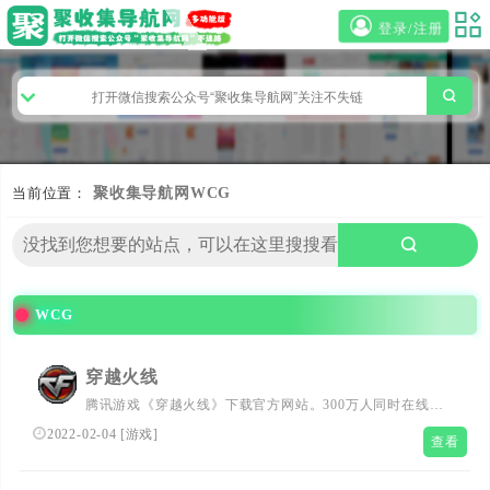
登录/注册
当前位置：
聚收集导航网
WCG
WCG
穿越火线
腾讯游戏《穿越火线》下载官方网站。300万人同时在线，
三亿鼠标的枪战梦想。《穿越火线》追求的不仅仅是开枪的
2022-02-04
[
游戏
]
查看
爽快感，而是来自相互合作及默契带来的战略意义。刚更新
活动尽在CF官方网站。