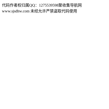
代码作者权归属QQ：1275539598聚收集导航网
www.sjsdhw.com 未经允许严禁盗取代码使用