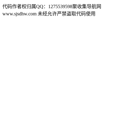
代码作者权归属QQ：1275539598聚收集导航网
www.sjsdhw.com 未经允许严禁盗取代码使用