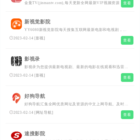
金曼TV(jinmantv.com),每天更新全网最新VIP视频资源，最
查看
热门最新的电影你都可以在金曼TV找到观看，这里有你在
其他地方找不到最新电视剧、最新综艺、最新动漫。最新纪
新视觉影院
录片" />
2023-02-14
[
影视
]
YY6080新视觉影院每天搜集互联网最新电影和电视剧，为
广大用户免费提供无广告在线观看电影和电视剧服务，及时
2023-02-14
[
影视
]
查看
收录最新、最热、最全的电影大片,高清正版免费在线观看
影视录
影视录为您提供最新电视剧、最新的电影在线观看和迅雷下
载及百度网盘下载，每天更新最新好看的电视剧，最新的电
2023-02-14
[
影视
]
查看
影，最新综艺秀，明星信息与相关电影电视剧，同时提供电
影演员表、电视剧演员表，角色，播出时间，电视直播等相
关内容，是影视爱好者们的电影天堂。
好狗导航
好狗导航汇集全网优质网址及资源的中文上网导航。及时收
录影视、音乐、小说、游戏等分类的网址和内容，让您的网
2023-02-14
[
网址导航
]
查看
络生活更简单精彩。上网，从好狗导航开始。
速搜影院