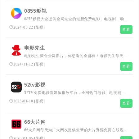
信息与相关电影电视剧，同时提供电影演员表、电视剧演员
表，角色等相关内容，是影视爱好者们的电影天堂
0855影视
www.yjytv.com
0855影视大全提供全网最全的最新免费电影、电视剧、动
漫、综艺等资源在线观看，每天第一时间更新。
2024-05-22
[
影视
]
查看
电影先生
电影先生聚合全网影片，你想看的全都有！电影先生每天搜
集互联网最新电影和电视剧，为广大用户免费提供无广告在
2024-11-12
[
影视
]
查看
线观看电影和电视剧服务，及时收录最新、最热、最全的电
影大片,高清正版免费看。
52tv影视
52TV免费电影流媒体播放平台，全网热门电影、电视剧一
站式观看，随时更新更新最新电影、最热电视剧、高评分推
2025-01-10
[
影视
]
查看
荐的电影大片，高清正版免费，无广告干扰，为您打造极致
观影体验！！
66大片网
66大片网每天为广大网友提供最新的大片资源免费在线观
看，每天换不同资源，每天看不同大片。
2026-01-05
[
影视
]