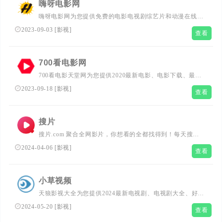
嗨呀电影网
嗨呀电影网为您提供免费的电影电视剧综艺片和动漫在线观
看。
2023-09-03
[
影视
]
查看
700看电影网
700看电影天堂网为您提供2020最新电影、电影下载、最新
电视剧、高清电影、好看的电视剧、好看的电影在线观看和
2023-09-18
[
影视
]
查看
迅雷电影下载，每天更新最新好看的电影电视剧，影视爱好
者们的电影天堂(www.700kan.cc)
搜片
搜片.com 聚合全网影片，你想看的全都找得到！每天搜集
最新电影、电视剧、在线观看网址、蓝光高清正版免费看！
2024-04-06
[
影视
]
查看
小草视频
天狼影视大全为您提供2024最新电视剧、电视剧大全、好看
的电视剧、最新的电影在线观看和迅雷电影下载，360影视
2024-05-20
[
影视
]
查看
大全，每天更新最新好看的电视剧，最新综艺真人秀，明星