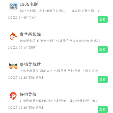
1905电影
1905电影网（电影频道官方网站），涵盖刚更新电影、好看
的电影、经典电影、电影推荐、免费电影、高清电影在线观
2021-04-09
[
其他
]
查看
看及海量刚更新电影图文视频资讯，看电影就上电影网
1905.com。
青苹果影院
青苹果影院-刚更新电影在线观看完整版免费2020-电视剧免
费观看电视剧大全在线观看 描述信息：青苹果影院-刚更新
2021-05-14
[
影视
]
查看
电影在线观看完整版免费2020-电视剧免费观看电视剧大全
在线观看 ,每天搜集互联网海量优志高清视频刚更新免费电
影和热门电视剧,为广大用户免费提供无广告在线观看高清
冷猫导航站
电影和电视剧服务,及时收录刚更新、最热、最全的电影大
冷猫上网导航,网址大全,电影导航,网址导航,上网主页,电影
片,高清正版免费看。
网站大全,免费电影在线观看,免费电影网址,设计师导航,程
2025-12-26
[
网址导航
]
查看
序员导航,电影网址导航,电影网站推荐
好狗导航
好狗导航是全网x优质的电影导航。及时收录影视、音乐、
小说、游戏等分类的网址和内容，让您的观影生活更简单精
2025-12-26
[
网址导航
]
查看
彩。看电影，从好狗电影导航开始。