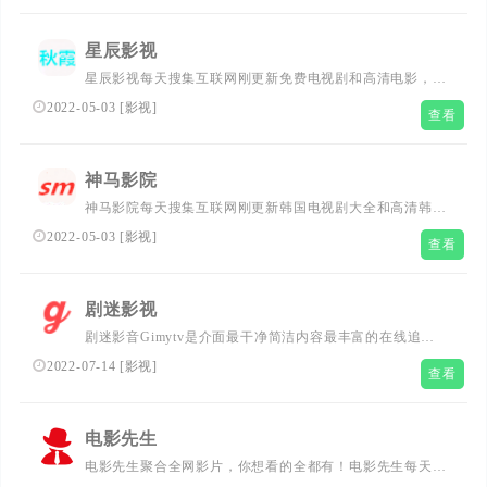
星辰影视
星辰影视每天搜集互联网刚更新免费电视剧和高清电影，星
辰影视为广大用户免费提供星辰影院高清视频在线观看和免
2022-05-03
[
影视
]
查看
费完整版手机电影和电视剧全集在线观看和高清完整版在线
播放，星辰影视网收录2021刚更新、最热、最全的高清电影
和电视剧大全,高清正版免费手机电影看片尽在星辰影院.
神马影院
神马影院每天搜集互联网刚更新韩国电视剧大全和高清韩国
电影，神马影院为广大用户免费提供无广告免费刚更新电影
2022-05-03
[
影视
]
查看
电视剧大全全集手机在线观看服务，神马影院收录2022刚更
新、最热、最全的高清电影和电视剧大全排行榜,高清完整
版免费手机在线观看
剧迷影视
剧迷影音Gimytv是介面最干净简洁内容最丰富的在线追剧
网站，这里有更新最快的剧集，即时的动漫新番，最棒的**
2022-07-14
[
影视
]
查看
体验。追剧零时差，剧迷可以在这里度过欢乐轻松的时光。
电影先生
电影先生聚合全网影片，你想看的全都有！电影先生每天搜