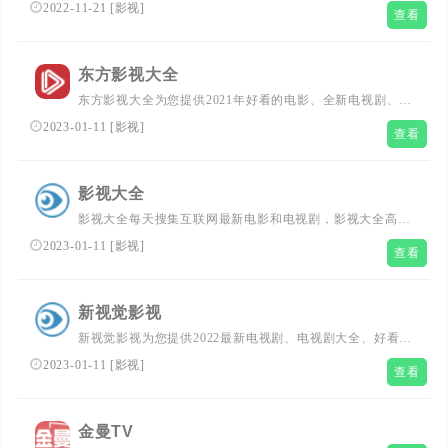
集互联网最新电影和电视剧，为广大用户免费提供无广告在
2022-11-21
[
影视
]
查看
线观看电影和电视剧服务，及时收录最新、最热、最全的电
影大片,高清正版免费看。
东方影视大全
东方影视大全为您提供2021年好看的电影、全新电视剧、全
新动漫、全新综艺节目排行榜，免费在线观看韩国伦理电
2023-01-11
[
影视
]
查看
影、动作片、 喜剧片、爱情片、搞笑片等全新电影、电视
剧，更多电影高清在线观看尽在东方影视大全
(kan.eastday.com)。
影视大全
影视大全每天搜集互联网最新电影和电视剧，影视大全高清
版为广大用户免费提供无广告在线观看电影和电视剧，影视
2023-01-11
[
影视
]
查看
大全及时收录最新、最热、最全的电影大片,高清正版免费
看。
新视觉影视
新视觉影视为您提供2022最新电视剧、电视剧大全、好看的
电视剧、最新的电影在线观看和迅雷电影下载，每天更新最
2023-01-11
[
影视
]
查看
新好看的电视剧，最新综艺真人秀，明星信息与相关电影电
视剧，同时提供电影演员表、电视剧演员表，角色等相关内
容，是影视爱好者们的电影天堂xjfc98.com
金曼TV