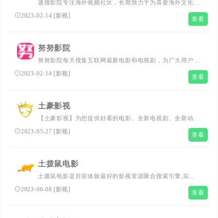
速搜影院专注海外视频社区，长期致力于为喜爱海外文化的
用户提供美日韩泰剧集观看，资讯阅读、短视频观看和社区
2023-02-14
[
影视
]
查看
讨论的平台，通过字幕文化打通国内外“语言屏障” ，让国
内的年轻人能更轻松便捷的了解海外文化生活。现有美剧，
韩剧，泰剧，日剧，台剧，电影在线观看，离线缓存，一个
努努影院
app全部搞定
努努影院每天搜集互联网最新电影和电视剧，为广大用户免
费提供无广告在线观看电影和电视剧服务，及时收录最新、
2023-02-14
[
影视
]
查看
最热、最全的电影大片,高清正版免费看。
土豪影视
【土豪影视】为您提供好看的电影、全新电视剧、全新动
漫、全新综艺节目排行榜，免费在线观看lunli电影、动作
2023-05-27
[
影视
]
查看
片、 喜剧片、爱情片、搞笑片等全新电影，更多电影高清
在线观看尽在1080影视大全(www.tuhao.tv)。
土拨鼠电影
土拨鼠电影是目前体验最好的影视资源聚合搜索引擎,实时
聚合全网优质影视资源,帮你瞬间找到电影、电视剧、动
2023-06-08
[
影视
]
查看
漫、综艺在线观看和下载地址