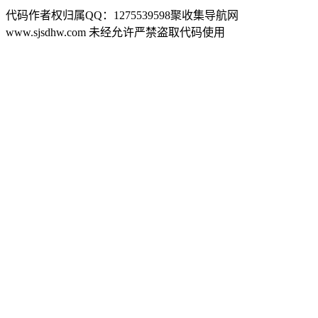
代码作者权归属QQ：1275539598聚收集导航网
www.sjsdhw.com 未经允许严禁盗取代码使用