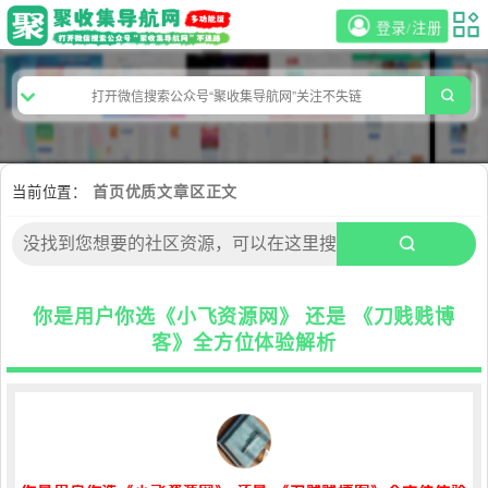
登录/注册
当前位置：
首页
优质文章区
正文
你是用户你选《小飞资源网》 还是 《刀贱贱博
客》全方位体验解析