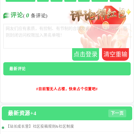
评论
0
(
条评论)
点击登录
清空重输
最新评论
#目前暂无人占楼，快来占个位置吧#
最新资源+4
下一页
【站长成长营】社区投稿规则&社区制度