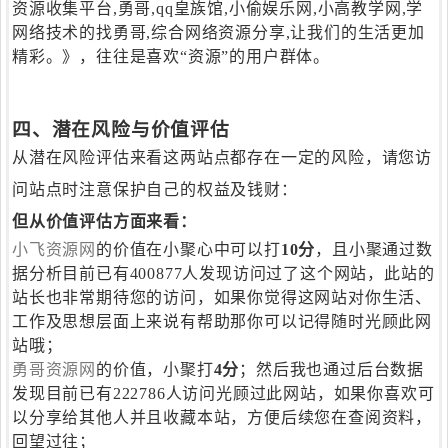
资源收集平台,勇哥,qq皇族馆,小偷娱乐网,小高教学网,学
网络技术的找勇哥,综合网络资源分享,让我们的生活更加
精彩。》，往往是喜欢“资源”的用户群体。
四、潜在风险与价值评估
从潜在风险评估来看这两站点都存在一定的风险，请您访
问站点时注意保护自己的权益及钱财：
但从价值评估方面来看：
小飞资源网
的价值在小聚心中可以打
10分
，且小聚通过数
据分析目前已有400877人发现访问过了这个网站，此站的
站长也非常期待您的访问，如果你觉得这网站对你生活、
工作及思想层面上来说有帮助那你可以记得随时光顾此网
站哦；
勇哥资源网
的价值，小聚打
4分
；然后我也通过后台数据
发现目前已有222786人访问光顾过此网站，如果你喜欢可
以分享给其他人并且收藏本站，方便后续您在查阅资料，
回望过往；