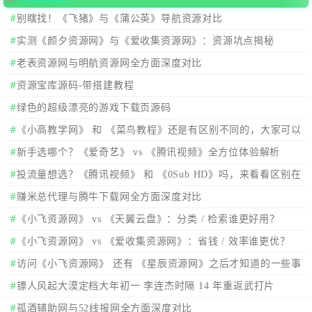
别瞎找！《飞猪》与《蒲公英》导航资源对比
实测《颜夕资源网》与《爱收集资源网》：资源坑点揭秘
老表资源网与明航资源网全方面深度对比
资源宝库源码-带搭建教程
绿色的超级漂亮的游戏下载页源码
《小高教学网》 和 《菜鸟教程》还是有区别不同的，大家可以
看看。
新手选哪个？《爱奇艺》 vs 《腾讯视频》全方位体验解析
投流量想选？《腾讯视频》 和 《0Sub HD》吗，来看看区别在
哪？在选择。
赚米总代理与腾牛下载网全方面深度对比
《小飞资源网》 vs 《天翼云盘》：分类 / 检索谁更好用？
《小飞资源网》 vs 《爱收集资源网》：省钱 / 效率谁更优？
访问《小飞资源网》 还有 《星辰资源网》之后才知道的一些事
情。
镖人风起大漠定档大年初一 李连杰时隔 14 年重返武打片
孤酒辅助网与52线报网全方面深度对比