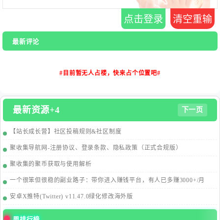
点击登录
清空重输
最新评论
#目前暂无人占楼，快来占个位置吧#
最新资源+4
下一页
【站长成长营】社区投稿规则&社区制度
聚收集导航网-注册协议、登录条款、隐私政策（正式合规版）
聚收集的聚币获取与使用解析
一个很笨但很稳的副业路子：带你进入赚钱平台，有人已多赚3000+/月
安卓X推特(Twitter) v11.47.0绿化修改海外版
周排行榜