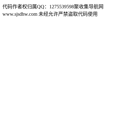
代码作者权归属QQ：1275539598聚收集导航网
www.sjsdhw.com 未经允许严禁盗取代码使用