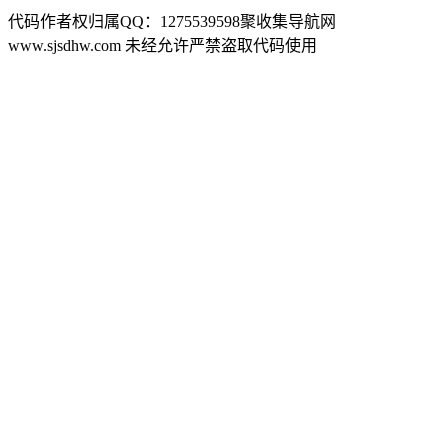
代码作者权归属QQ：1275539598聚收集导航网
www.sjsdhw.com 未经允许严禁盗取代码使用