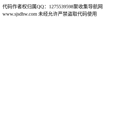
代码作者权归属QQ：1275539598聚收集导航网
www.sjsdhw.com 未经允许严禁盗取代码使用